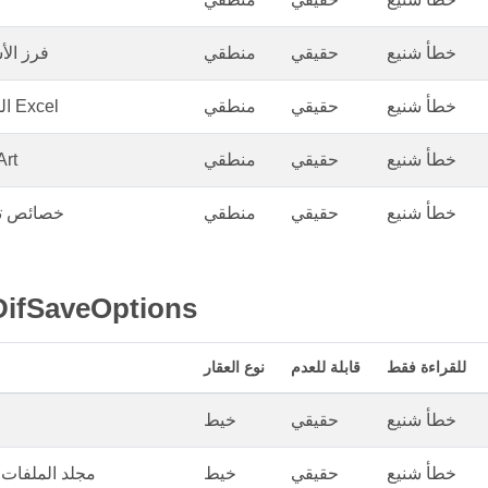
خطأ شنيع
حقيقي
منطقي
فرز الأ
خطأ شنيع
حقيقي
منطقي
التحقق من قيود Excel
خطأ شنيع
حقيقي
منطقي
تحدي
خطأ شنيع
حقيقي
منطقي
خصائص تش
خصائص ifSaveOptions
للقراءة فقط
قابلة للعدم
نوع العقار
خطأ شنيع
حقيقي
خيط
خطأ شنيع
حقيقي
خيط
مجلد الملفات ا