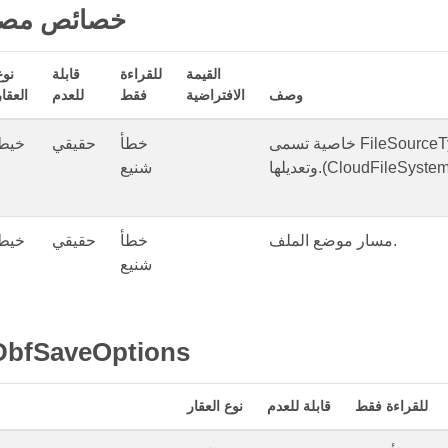
خصائص مصد
القيمة
للقراءة
قابلة
نوع
وصف
الافتراضية
فقط
للعدم
العقا
خاصية تسمى FileSourceType من نوع FileSourceType والتي يمكن الوصول إليها
خطأ
حقيقي
خيط
CloudFileSystem/Requ)
شنيع
مسار موضع الملف.
خطأ
حقيقي
خيط
شنيع
خصائص bfSaveOptions
للقراءة فقط
قابلة للعدم
نوع العقار