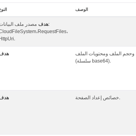
الوصف
النوع
هدف
مصدر ملف البيانات:
CloudFileSystem،RequestFiles،
HttpUri.
وحجم الملف ومحتويات الملف
هدف
(سلسلة base64).
خصائص إعداد الصفحة.
هدف