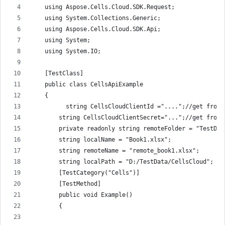
    using Aspose.Cells.Cloud.SDK.Request;
    using System.Collections.Generic;
    using Aspose.Cells.Cloud.SDK.Api;
    using System;
    using System.IO;
    [TestClass]
    public class CellsApiExample
    {
          string CellsCloudClientId ="....";//get from 
        string CellsCloudClientSecret="...";//get from 
        private readonly string remoteFolder = "TestDat
        string localName = "Book1.xlsx";
        string remoteName = "remote_book1.xlsx";
        string localPath = "D:/TestData/CellsCloud";
        [TestCategory("Cells")]
        [TestMethod]
        public void Example()
        {