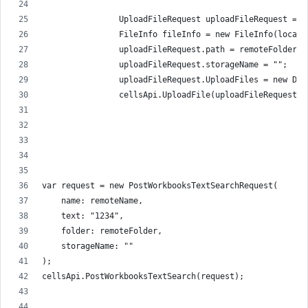
                UploadFileRequest uploadFileRequest = n
                FileInfo fileInfo = new FileInfo(localP
                uploadFileRequest.path = remoteFolder +
                uploadFileRequest.storageName = "";
                uploadFileRequest.UploadFiles = new Dic
                cellsApi.UploadFile(uploadFileRequest);
var request = new PostWorkbooksTextSearchRequest(
    name: remoteName,
    text: "1234",
    folder: remoteFolder,
    storageName: ""
);
cellsApi.PostWorkbooksTextSearch(request);