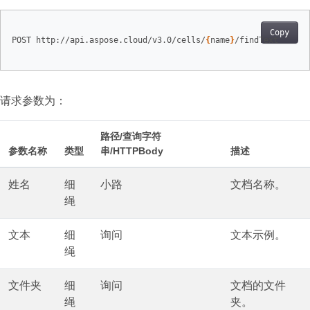
Copy
POST http://api.aspose.cloud/v3.0/cells/
{
name
}
/findText

请求参数为：
路径/查询字符
参数名称
类型
串/HTTPBody
描述
姓名
细
小路
文档名称。
绳
文本
细
询问
文本示例。
绳
文件夹
细
询问
文档的文件
绳
夹。