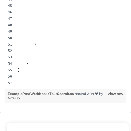
        }
    }
}
ExamplePostWorkbooksTextSearch.cs
hosted with ❤ by
view raw
GitHub