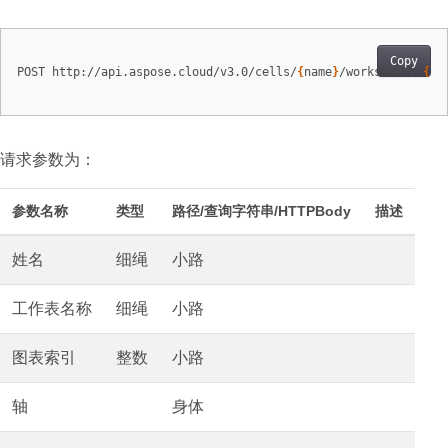
Copy
POST http://api.aspose.cloud/v3.0/cells/
{
name
}
/worksheets/
{
sh
请求参数为：
参数名称
类型
路径/查询字符串/HTTPBody
描述
姓名
细绳
小路
工作表名称
细绳
小路
图表索引
整数
小路
轴
身体