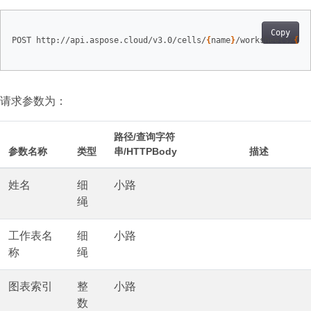
Copy
POST http://api.aspose.cloud/v3.0/cells/
{
name
}
/worksheets/
{
sh
请求参数为：
路径/查询字符
参数名称
类型
串/HTTPBody
描述
姓名
细
小路
绳
工作表名
细
小路
称
绳
图表索引
整
小路
数