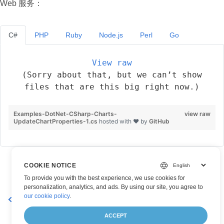
Web 服务：
C#
PHP
Ruby
Node.js
Perl
Go
View raw
(Sorry about that, but we can’t show
files that are this big right now.)
Examples-DotNet-CSharp-Charts-
view raw
UpdateChartProperties-1.cs
hosted with ❤ by
GitHub
COOKIE NOTICE
To provide you with the best experience, we use cookies for
personalization, analytics, and ads. By using our site, you agree to
our cookie policy
.
删除工作表中的图表标题
ACCEPT