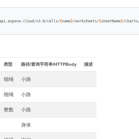
api.aspose.cloud/v3.0/cells/
{
name
}
/worksheets/
{
sheetName
}
/charts
类型
路径/查询字符串/HTTPBody
描述
细绳
小路
细绳
小路
整数
小路
身体