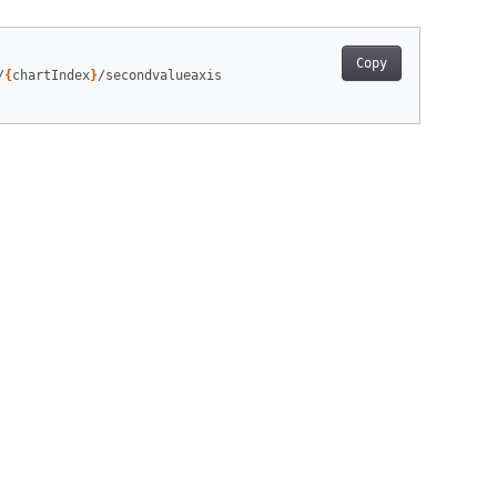
Copy
/
{
chartIndex
}
/secondvalueaxis
