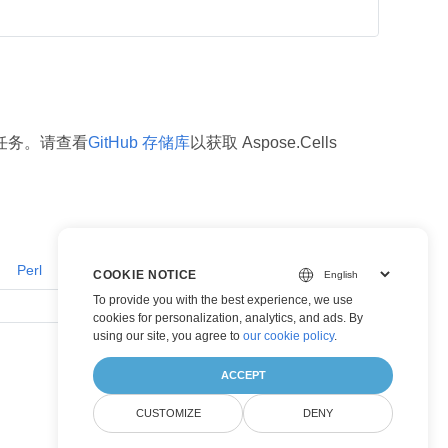
目任务。请查看
GitHub 存储库
以获取 Aspose.Cells
Perl
Go
COOKIE NOTICE
To provide you with the best experience, we use
cookies for personalization, analytics, and ads. By
using our site, you agree to
our cookie policy
.
ACCEPT
CUSTOMIZE
DENY