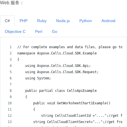
Web 服务：
C#
PHP
Ruby
Node.js
Python
Android
Objective C
Perl
Go
// For complete examples and data files, please go to h
namespace Aspose.Cells.Cloud.SDK.Example
{
    using Aspose.Cells.Cloud.SDK.Api;
    using Aspose.Cells.Cloud.SDK.Request;
    using System;
    public partial class CellsApiExample
    {
        public void GetWorksheetChart1Example()
        {
            string CellsCloudClientId ="....";//get fro
        string CellsCloudClientSecret="...";//get from 