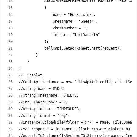
            GetWorksheetChartRequest request = new GetW
            {
                name = "Book1.xlsx",
                sheetName = "Sheet4",
                chartNumber = 1,
                folder = "TestData/In"
            };
            cellsApi.GetWorksheetChart(request);
        }
    }
}
//  Obsolet
//CellsApi instance = new CellsApi(clientId, clientSecr
//string name = MYDOC;
//string sheetName = SHEET3;
//int? chartNumber = 0;
//string folder = TEMPFOLDER;
//string format = "png";
//instance.UploadFile(folder + @"\" + name, File.Open( 
//var response = instance.CellsChartsGetWorksheetChart(
//Assert.IsInstanceOf<System.IO.Stream>(response, "resp