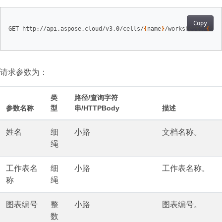
Copy
GET http://api.aspose.cloud/v3.0/cells/
{
name
}
/worksheets/
{
she
请求参数为：
类
路径/查询字符
参数名称
型
串/HTTPBody
描述
姓名
细
小路
文档名称。
绳
工作表名
细
小路
工作表名称。
称
绳
图表编号
整
小路
图表编号。
数