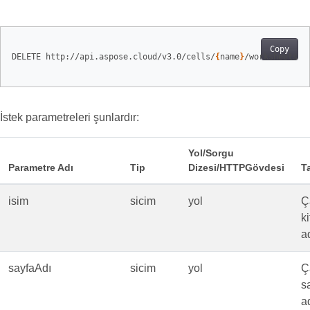
Copy
DELETE http://api.aspose.cloud/v3.0/cells/
{
name
}
/worksheets/
{
İstek parametreleri şunlardır:
Yol/Sorgu
Parametre Adı
Tip
Dizesi/HTTPGövdesi
T
isim
sicim
yol
Ç
k
ad
sayfaAdı
sicim
yol
Ç
s
ad