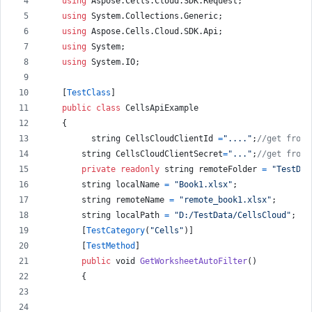
using
Aspose
.
Cells
.
Cloud
.
SDK
.
Request
;
using
System
.
Collections
.
Generic
;
using
Aspose
.
Cells
.
Cloud
.
SDK
.
Api
;
using
System
;
using
System
.
IO
;
[
TestClass
]
public
class
CellsApiExample
{
string
CellsCloudClientId
=
"...."
;
//get from 
string
CellsCloudClientSecret
=
"..."
;
//get from 
private
readonly
string
remoteFolder
=
"TestDat
string
localName
=
"Book1.xlsx"
;
string
remoteName
=
"remote_book1.xlsx"
;
string
localPath
=
"D:/TestData/CellsCloud"
;
[
TestCategory
(
"Cells"
)
]
[
TestMethod
]
public
void
GetWorksheetAutoFilter
(
)
{