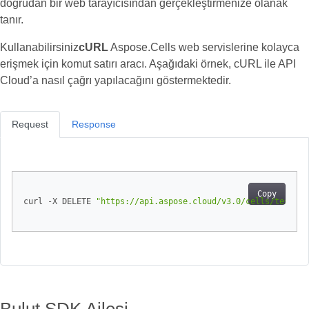
doğrudan bir web tarayıcısından gerçekleştirmenize olanak
tanır.
Kullanabilirsiniz
cURL
Aspose.Cells web servislerine kolayca
erişmek için komut satırı aracı. Aşağıdaki örnek, cURL ile API
Cloud’a nasıl çağrı yapılacağını göstermektedir.
Request
Response
Copy
curl -X DELETE 
"https://api.aspose.cloud/v3.0/cells/test.xl