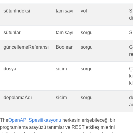
sütunIndeksi
tam sayı
yol
S
di
sütunlar
tam sayı
sorgu
S
güncellemeReferansı
Boolean
sorgu
G
r
dosya
sicim
sorgu
Ç
ki
k
depolamaAdı
sicim
sorgu
d
ad
The
OpenAPI Spesifikasyonu
herkesin erişebileceği bir
programlama arayüzü tanımlar ve REST etkileşimlerini