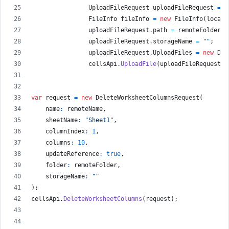
UploadFileRequest
uploadFileRequest
=
n
FileInfo
fileInfo
=
new
FileInfo
(
localP
uploadFileRequest
.
path
=
remoteFolder
+
uploadFileRequest
.
storageName
=
""
;
uploadFileRequest
.
UploadFiles
=
new
Dic
cellsApi
.
UploadFile
(
uploadFileRequest
)
;
var
request
=
new
DeleteWorksheetColumnsRequest
(
name
:
remoteName
,
sheetName
:
"Sheet1"
,
columnIndex
:
1
,
columns
:
10
,
updateReference
:
true
,
folder
:
remoteFolder
,
storageName
:
""
)
;
cellsApi
.
DeleteWorksheetColumns
(
request
)
;