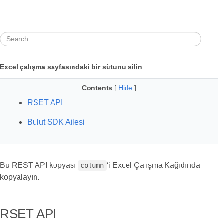
Excel çalışma sayfasındaki bir sütunu silin
Contents
[
Hide
]
RSET API
Bulut SDK Ailesi
Bu REST API kopyası
‘i Excel Çalışma Kağıdında
column
kopyalayın.
RSET API