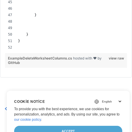
}
}
}
ExampleDeleteWorksheetColumns.cs
hosted with ❤ by
view raw
GitHub
COOKIE NOTICE
Excel çalışma sayfasındaki sütunları gruplandırmayı kaldırın
To provide you with the best experience, we use cookies for
personalization, analytics, and ads. By using our site, you agree to
our cookie policy
.
ACCEPT