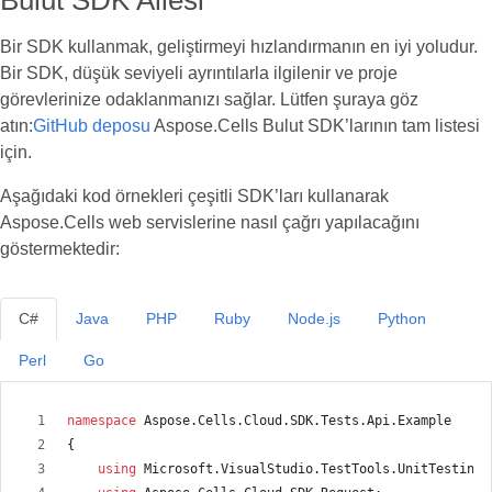
Bulut SDK Ailesi
Bir SDK kullanmak, geliştirmeyi hızlandırmanın en iyi yoludur.
Bir SDK, düşük seviyeli ayrıntılarla ilgilenir ve proje
görevlerinize odaklanmanızı sağlar. Lütfen şuraya göz
atın:
GitHub deposu
Aspose.Cells Bulut SDK’larının tam listesi
için.
Aşağıdaki kod örnekleri çeşitli SDK’ları kullanarak
Aspose.Cells web servislerine nasıl çağrı yapılacağını
göstermektedir:
C#
Java
PHP
Ruby
Node.js
Python
Perl
Go
namespace
Aspose
.
Cells
.
Cloud
.
SDK
.
Tests
.
Api
.
Example
{
using
Microsoft
.
VisualStudio
.
TestTools
.
UnitTesting
;