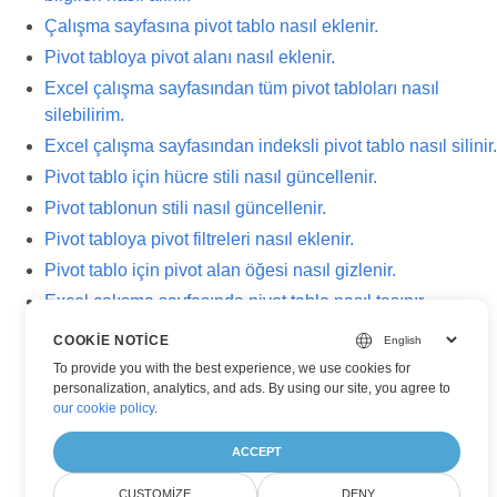
Çalışma sayfasına pivot tablo nasıl eklenir.
Pivot tabloya pivot alanı nasıl eklenir.
Excel çalışma sayfasından tüm pivot tabloları nasıl
silebilirim.
Excel çalışma sayfasından indeksli pivot tablo nasıl silinir.
Pivot tablo için hücre stili nasıl güncellenir.
Pivot tablonun stili nasıl güncellenir.
Pivot tabloya pivot filtreleri nasıl eklenir.
Pivot tablo için pivot alan öğesi nasıl gizlenir.
Excel çalışma sayfasında pivot tablo nasıl taşınır.
CellsObjectOperate görevinin kullanımıyla nasıl çalışılır.
COOKIE NOTICE
Liste nesnesi pivot tabloya nasıl dönüştürülür.
To provide you with the best experience, we use cookies for
personalization, analytics, and ads. By using our site, you agree to
our cookie policy
.
ACCEPT
CUSTOMIZE
DENY