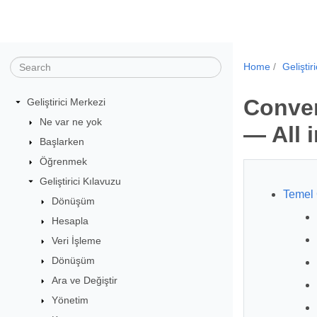
Home
Geliştir
Conver
Geliştirici Merkezi
Ne var ne yok
— All 
Başlarken
Öğrenmek
Geliştirici Kılavuzu
Temel 
Dönüşüm
Hesapla
Veri İşleme
Dönüşüm
Ara ve Değiştir
Yönetim