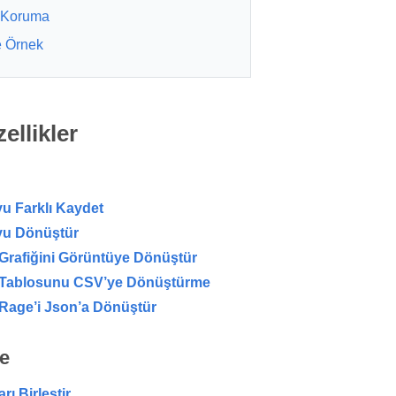
Koruma
 Örnek
ellikler
u Farklı Kaydet
yu Dönüştür
Grafiğini Görüntüye Dönüştür
 Tablosunu CSV’ye Dönüştürme
Rage’i Json’a Dönüştür
me
rı Birleştir