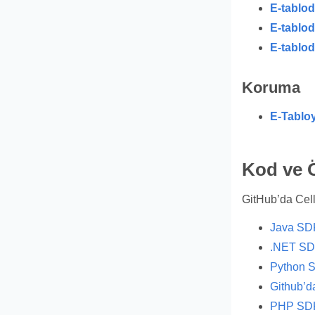
E-tablod
E-tablod
E-tabloda
Koruma
E-Tablo
Kod ve 
GitHub’da Cell
Java SDK
.NET SDK
Python S
Github’d
PHP SDK 