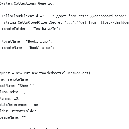
System.Collections.Generic;
 CellsCloudClientId ="....";//get from https://dashboard.aspose.
  string CellsCloudClientSecret="...";//get from https://dashboa
 remoteFolder = "TestData/In";
 localName = "Book1.xlsx";
 remoteName = "Book1.xlsx";
quest = new PutInsertWorksheetColumnsRequest(
me: remoteName,
eetName: "Sheet1",
lumnIndex: 1,
lumns: 10,
dateReference: true,
lder: remoteFolder,
orageName: ""