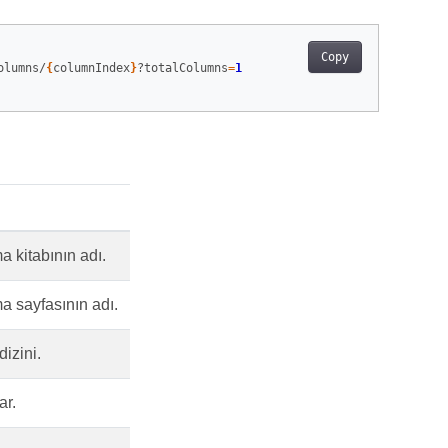
Copy
olumns/
{
columnIndex
}
?totalColumns
=
1
a kitabının adı.
a sayfasının adı.
izini.
ar.