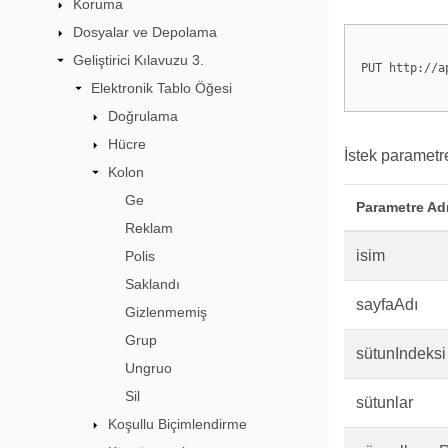
Koruma
Dosyalar ve Depolama
Geliştirici Kılavuzu 3.
PUT http://a
Elektronik Tablo Öğesi
Doğrulama
Hücre
İstek parametre
Kolon
Ge
Parametre Ad
Reklam
isim
Polis
Saklandı
sayfaAdı
Gizlenmemiş
Grup
sütunIndeksi
Ungruo
Sil
sütunlar
Koşullu Biçimlendirme