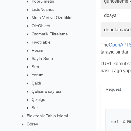
güncellemeR
Köprü metni
ListeNesnesi
dosya
Meta Veri ve Özellikler
OleObject
depolamaAd
Otomatik Filtreleme
PivotTable
The
OpenAPI S
Resim
tarayıcısından 
Sayfa Sonu
cURL komut sat
Sıra
nasıl çağrı yap
Yorum
Çaldı
Request
Çalışma sayfası
Çizelge
Şekil
Elektronik Tablo İşlemi
curl -X PU
Görev