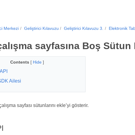
ici Merkezi
Geliştirici Kılavuzu
Geliştirici Kılavuzu 3.
Elektronik Ta
çalışma sayfasına Boş Sütun
Contents
[
Hide
]
API
SDK Ailesi
lışma sayfası sütunlarını ekle’yi gösterir.
I