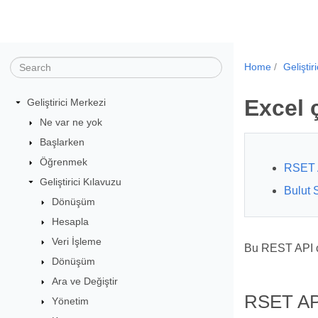
Home
Geliştir
Excel 
Geliştirici Merkezi
Ne var ne yok
Başlarken
Öğrenmek
RSET 
Geliştirici Kılavuzu
Bulut 
Dönüşüm
Hesapla
Veri İşleme
Bu REST API ça
Dönüşüm
Ara ve Değiştir
RSET AP
Yönetim