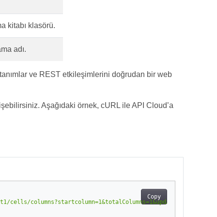
a kitabı klasörü.
ma adı.
tanımlar ve REST etkileşimlerini doğrudan bir web
şebilirsiniz. Aşağıdaki örnek, cURL ile API Cloud’a
Copy
t1/cells/columns?startcolumn=1&totalColumns=1&updateReference=tr