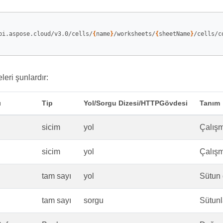
pi.aspose.cloud/v3.0/cells/
{
name
}
/worksheets/
{
sheetName
}
/cells/c
leri şunlardır:
ı
Tip
Yol/Sorgu Dizesi/HTTPGövdesi
Tanım
sicim
yol
Çalışm
sicim
yol
Çalışm
tam sayı
yol
Sütun d
tam sayı
sorgu
Sütunl