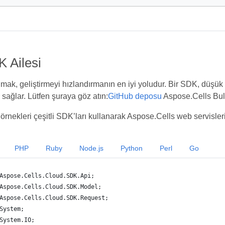
K Ailesi
ak, geliştirmeyi hızlandırmanın en iyi yoludur. Bir SDK, düşük sev
sağlar. Lütfen şuraya göz atın:
GitHub deposu
Aspose.Cells Bulut
örnekleri çeşitli SDK’ları kullanarak Aspose.Cells web servisleri
PHP
Ruby
Node.js
Python
Perl
Go
Aspose.Cells.Cloud.SDK.Api;
Aspose.Cells.Cloud.SDK.Model;
Aspose.Cells.Cloud.SDK.Request;
System;
System.IO;