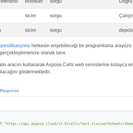
eferansı
Boolean
sorgu
Doğru
sicim
sorgu
Çalışm
ı
sicim
sorgu
depola
pesifikasyonu
herkesin erişebileceği bir programlama arayüzü 
gerçekleştirmenize olanak tanır.
ırı aracını kullanarak Aspose.Cells web servislerine kolayca eri
ılacağını göstermektedir.
Response
T 
"https://api.aspose.cloud/v3.0/cells/test.xlsx/worksheets/Shee