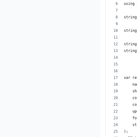
using 
string
      
string
string
string
var re
    na
    sh
    co
    co
    up
    fo
    st
);