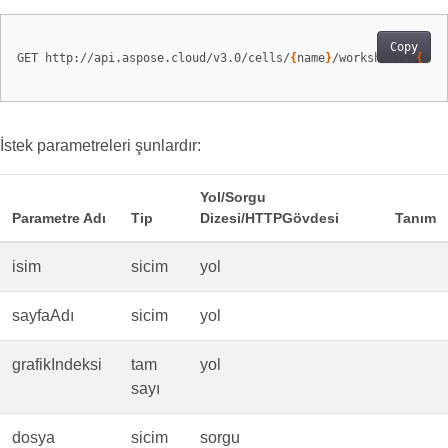
Copy
GET http://api.aspose.cloud/v3.0/cells/
{
name
}
/worksheets/
{
she
İstek parametreleri şunlardır:
Yol/Sorgu
Parametre Adı
Tip
Dizesi/HTTPGövdesi
Tanım
isim
sicim
yol
sayfaAdı
sicim
yol
grafikIndeksi
tam
yol
sayı
dosya
sicim
sorgu