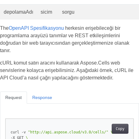
depolamaAdı
sicim
sorgu
The
OpenAPI Spesifikasyonu
herkesin erişebileceği bir
programlama arayüzü tanımlar ve REST etkileşimlerini
doğrudan bir web tarayıcısından gerçekleştirmenize olanak
tanır.
cURL komut satırı aracını kullanarak Aspose.Cells web
servislerine kolayca erişebilirsiniz. Aşağıdaki örnek, cURL ile
API Cloud’a nasıl çağrı yapılacağını göstermektedir.
Request
Response
Copy
curl -v 
"http://api.aspose.cloud/v3.0/cells/"
-X GET 