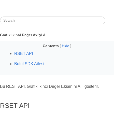
Grafik İkinci Değer Axi'yi Al
Contents
[
Hide
]
RSET API
Bulut SDK Ailesi
Bu REST API, Grafik İkinci Değer Eksenini Al’ı gösterir.
RSET API