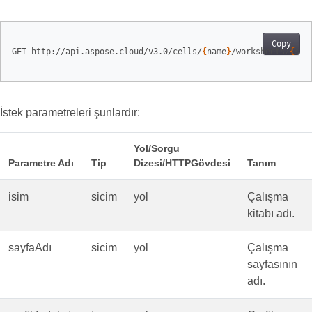
Copy
GET http://api.aspose.cloud/v3.0/cells/
{
name
}
/worksheets/
{
she
İstek parametreleri şunlardır:
Yol/Sorgu
Parametre Adı
Tip
Dizesi/HTTPGövdesi
Tanım
isim
sicim
yol
Çalışma
kitabı adı.
sayfaAdı
sicim
yol
Çalışma
sayfasının
adı.