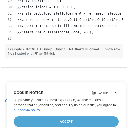
//int? chartIndex = 0;
//string folder = TEMPFOLDER;
//instance.UploadFile(folder + @"\" + name, File.Open( 
//var response = instance.CellsChartAreaGetChartAreaFil
//Assert.IsInstanceOf<FillFormatResponse>(response, "re
//Assert.AreEqual(response.Code, 200);
Examples-DotNET-CSharp-Charts-GetChartFillFormat-
view raw
1.cs
hosted with ❤ by
GitHub
COOKIE NOTICE
İkinci Kategori Axi
Bir Çalışma Sayfasından Grafik
To provide you with the best experience, we use cookies for
Grafiğini Alın
Efsanesini Alın
personalization, analytics, and ads. By using our site, you agree to
our cookie policy
.
ACCEPT