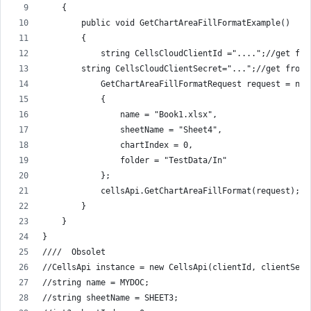
    {
        public void GetChartAreaFillFormatExample()
        {
            string CellsCloudClientId ="....";//get fro
        string CellsCloudClientSecret="...";//get from 
            GetChartAreaFillFormatRequest request = new
            {
                name = "Book1.xlsx",
                sheetName = "Sheet4",
                chartIndex = 0,                
                folder = "TestData/In"
            };
            cellsApi.GetChartAreaFillFormat(request);
        }
    }
}
////  Obsolet
//CellsApi instance = new CellsApi(clientId, clientSecr
//string name = MYDOC;
//string sheetName = SHEET3;