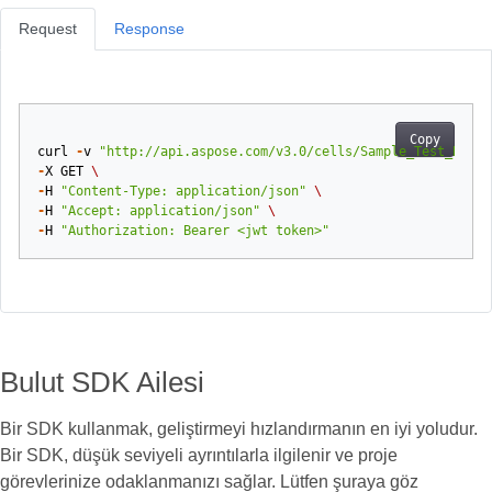
Request
Response
Copy
curl
-
v
"http://api.aspose.com/v3.0/cells/Sample_Test_Book.
-
X
GET
\
-
H
"Content-Type: application/json"
\
-
H
"Accept: application/json"
\
-
H
"Authorization: Bearer <jwt token>"
Bulut SDK Ailesi
Bir SDK kullanmak, geliştirmeyi hızlandırmanın en iyi yoludur.
Bir SDK, düşük seviyeli ayrıntılarla ilgilenir ve proje
görevlerinize odaklanmanızı sağlar. Lütfen şuraya göz