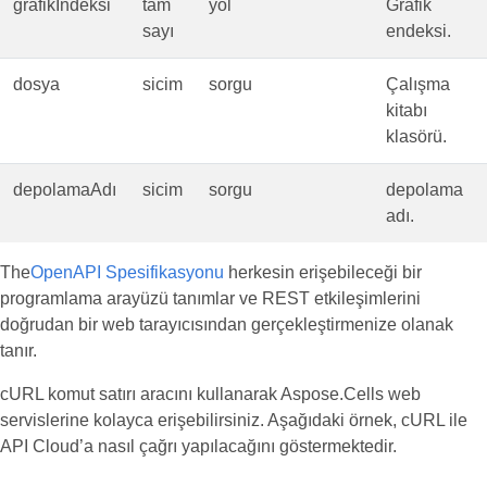
grafikIndeksi
tam
yol
Grafik
sayı
endeksi.
dosya
sicim
sorgu
Çalışma
kitabı
klasörü.
depolamaAdı
sicim
sorgu
depolama
adı.
The
OpenAPI Spesifikasyonu
herkesin erişebileceği bir
programlama arayüzü tanımlar ve REST etkileşimlerini
doğrudan bir web tarayıcısından gerçekleştirmenize olanak
tanır.
cURL komut satırı aracını kullanarak Aspose.Cells web
servislerine kolayca erişebilirsiniz. Aşağıdaki örnek, cURL ile
API Cloud’a nasıl çağrı yapılacağını göstermektedir.