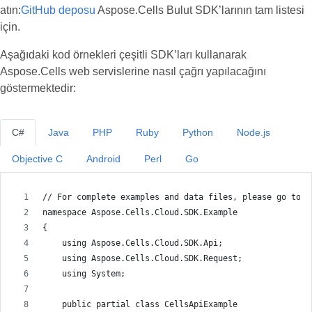
atın:
GitHub deposu
Aspose.Cells Bulut SDK’larının tam listesi
için.
Aşağıdaki kod örnekleri çeşitli SDK’ları kullanarak
Aspose.Cells web servislerine nasıl çağrı yapılacağını
göstermektedir:
C#
Java
PHP
Ruby
Python
Node.js
Objective C
Android
Perl
Go
// For complete examples and data files, please go to h
namespace Aspose.Cells.Cloud.SDK.Example
{
    using Aspose.Cells.Cloud.SDK.Api;
    using Aspose.Cells.Cloud.SDK.Request;
    using System;
    public partial class CellsApiExample