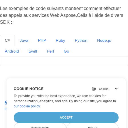
Les exemples de code suivants montrent comment effectuer
des appels aux services Web Aspose.Cells à l’aide de divers
SDK :
C#
Java
PHP
Ruby
Python
Node.js
Android
Swift
Perl
Go
COOKIE NOTICE
To provide you with the best experience, we use cookies for
Convertir un
Obtenir le format de remplissage d'une zone
personalization, analytics, and ads. By using our site, you agree to
graphique en
de graphique à partir d'une feuille de calcul
our cookie policy
.
image
ACCEPT