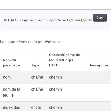
Copy
GET http://api.aspose.cloud/v3.0/cells/
{
name
}
/worksheets/
{
she
Les paramètres de la requête sont :
Chemin/Chaîne de
Nom du
requête/Corps
paramètre
Taper
HTTP
Description
nom
chaîne
chemin
nom de la
chaîne
chemin
feuille
index des
entier
chemin