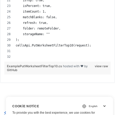
    isTop: true,
    isPercent: true,
    itemCount: 1,
    matchBlanks: false,
    refresh: true,
    folder: remoteFolder,
    storageName: ""
);
cellsApi.PutWorksheetFilterTop10(request);
ExamplePutWorksheetFilterTop10.cs
hosted with ❤ by
view raw
GitHub
COOKIE NOTICE
Excel çalışma sayfasına
Excel çalışma sayfasındaki tüm boş
To provide you with the best experience, we use cookies for