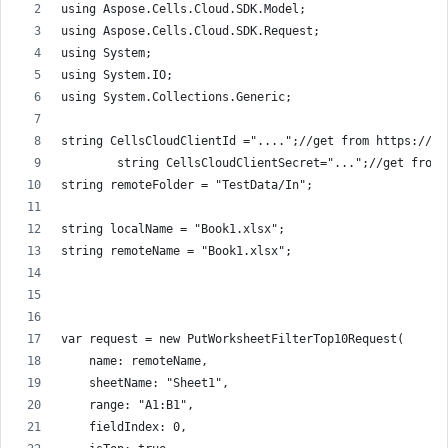
using Aspose.Cells.Cloud.SDK.Model;
using Aspose.Cells.Cloud.SDK.Request;
using System;
using System.IO;
using System.Collections.Generic;
string CellsCloudClientId ="....";//get from https://da
        string CellsCloudClientSecret="...";//get from 
string remoteFolder = "TestData/In";
string localName = "Book1.xlsx";
string remoteName = "Book1.xlsx";
var request = new PutWorksheetFilterTop10Request(
    name: remoteName,
    sheetName: "Sheet1",
    range: "A1:B1",
    fieldIndex: 0,