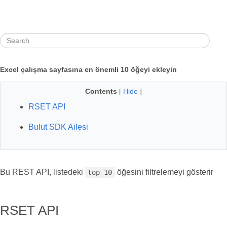
Excel çalışma sayfasına en önemli 10 öğeyi ekleyin
Contents
[
Hide
]
RSET API
Bulut SDK Ailesi
Bu REST API, listedeki
öğesini filtrelemeyi gösterir
top 10
RSET API