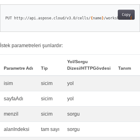
Copy
PUT http://api.aspose.cloud/v3.0/cells/
{
name
}
/worksheets/
{
she
İstek parametreleri şunlardır:
Yol/Sorgu
Parametre Adı
Tip
Dizesi/HTTPGövdesi
Tanım
isim
sicim
yol
sayfaAdı
sicim
yol
menzil
sicim
sorgu
alanIndeksi
tam sayı
sorgu