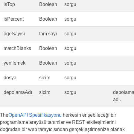
isTop
Boolean
sorgu
isPercent
Boolean
sorgu
öğeSayısı
tam sayı
sorgu
matchBlanks
Boolean
sorgu
yenilemek
Boolean
sorgu
dosya
sicim
sorgu
depolamaAdı
sicim
sorgu
depolam
adı.
The
OpenAPI Spesifikasyonu
herkesin erişebileceği bir
programlama arayüzü tanımlar ve REST etkileşimlerini
doğrudan bir web tarayıcısından gerçekleştirmenize olanak