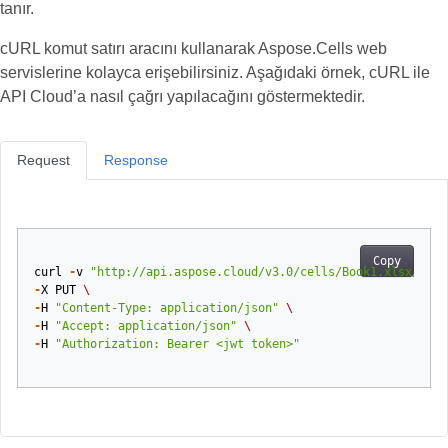
tanır.
cURL komut satırı aracını kullanarak Aspose.Cells web
servislerine kolayca erişebilirsiniz. Aşağıdaki örnek, cURL ile
API Cloud’a nasıl çağrı yapılacağını göstermektedir.
Request
Response
Copy
curl
-
v
"http://api.aspose.cloud/v3.0/cells/Book1.xlsx/work
-
X
PUT
\
-
H
"Content-Type: application/json"
\
-
H
"Accept: application/json"
\
-
H
"Authorization: Bearer <jwt token>"