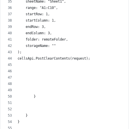
    sheetName: "Sheet1",
    range: "A1:C10",
    startRow: 1,
    startColumn: 1,
    endRow: 3,
    endColumn: 3,
    folder: remoteFolder,
    storageName: ""
);
cellsApi.PostClearContents(request);
        }
    }
}