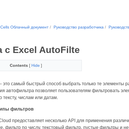
.Cells Облачный документ
Руководство разработчика
Руководств
 с Excel AutoFilte
Contents
[
Hide
]
 это самый быстрый способ выбрать только те элементы раб
ция автофильтра позволяет пользователям фильтровать эле
 тексту, числам или датам.
типы фильтров
Cloud предоставляет несколько API для применения различн
е, фильтр по числу, текстовый фильтр, пустые фильтры и н