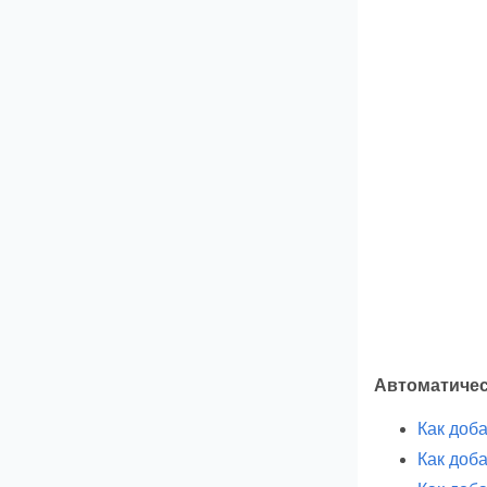
Автоматичес
Как доба
Как доба