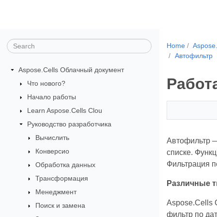
Home
Aspose
Автофильтр
Aspose.Cells Облачный документ
Работа
Что нового?
Начало работы
Learn Aspose.Cells Clou
Руководство разработчика
Вычислить
Автофильтр —
Конверсио
списке. Функ
Фильтрация по
Обработка данных
Трансформация
Различные 
Менеджмент
Aspose.Cells 
Поиск и замена
фильтр по дат