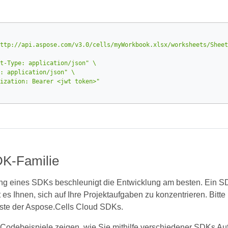
ttp://api.aspose.com/v3.0/cells/myWorkbook.xlsx/worksheets/Sheet
t-Type: application/json"
: application/json"
ization: Bearer <jwt token>"
K-Familie
g eines SDKs beschleunigt die Entwicklung am besten. Ein SD
 es Ihnen, sich auf Ihre Projektaufgaben zu konzentrieren. Bitte
iste der Aspose.Cells Cloud SDKs.
Codebeispiele zeigen, wie Sie mithilfe verschiedener SDKs Auf