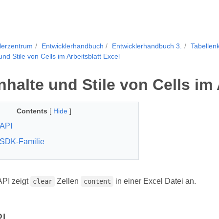
lerzentrum
Entwicklerhandbuch
Entwicklerhandbuch 3.
Tabellen
und Stile von Cells im Arbeitsblatt Excel
nhalte und Stile von Cells im 
Contents
[
Hide
]
API
 SDK-Familie
PI zeigt
Zellen
in einer Excel Datei an.
clear
content
I