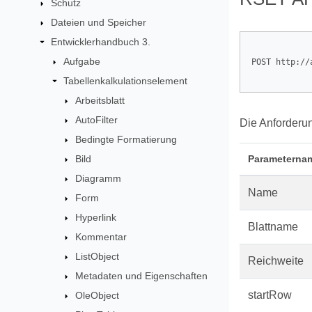
Schutz
Dateien und Speicher
Entwicklerhandbuch 3.
Aufgabe
POST http://
Tabellenkalkulationselement
Arbeitsblatt
AutoFilter
Die Anforderu
Bedingte Formatierung
Bild
Parameterna
Diagramm
Name
Form
Hyperlink
Blattname
Kommentar
ListObject
Reichweite
Metadaten und Eigenschaften
startRow
OleObject