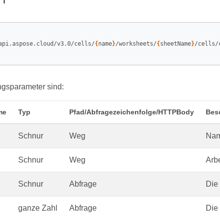
api.aspose.cloud/v3.0/cells/
{
name
}
/worksheets/
{
sheetName
}
/cells/
ngsparameter sind:
me
Typ
Pfad/Abfragezeichenfolge/HTTPBody
Bes
Schnur
Weg
Nam
Schnur
Weg
Arbe
Schnur
Abfrage
Die
ganze Zahl
Abfrage
Die 