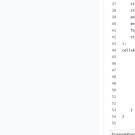
    st
    st
    en
    en
    fo
    st
);
cellsA
      
    }
}
ExamplePost