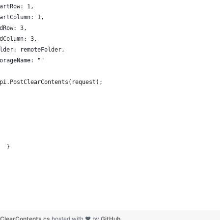
artRow: 1,
artColumn: 1,
dRow: 3,
dColumn: 3,
lder: remoteFolder,
orageName: ""
pi.PostClearContents(request);
  }
ClearContents.cs
hosted with ❤ by
GitHub