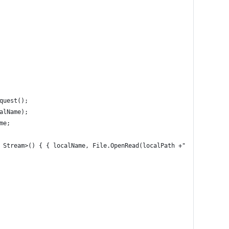
quest();
alName);
me;
 Stream>() { { localName, File.OpenRead(localPath +"/"+ localNam