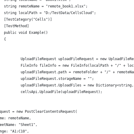
  string remoteName = "remote_book1.xlsx";
  string localPath = "D:/TestData/CellsCloud";
  [TestCategory("Cells")]
  [TestMethod]
  public void Example()
  {
          UploadFileRequest uploadFileRequest = new UploadFileRe
          FileInfo fileInfo = new FileInfo(localPath + "/" + loc
          uploadFileRequest.path = remoteFolder + "/" + remoteNa
          uploadFileRequest.storageName = "";
          uploadFileRequest.UploadFiles = new Dictionary<string,
          cellsApi.UploadFile(uploadFileRequest);
quest = new PostClearContentsRequest(
me: remoteName,
eetName: "Sheet1",
nge: "A1:C10",