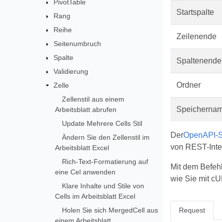
PivotTable
Startspalte
Rang
Reihe
Zeilenende
Seitenumbruch
Spalte
Spaltenende
Validierung
Ordner
Zelle
Zellenstil aus einem
Speicherna
Arbeitsblatt abrufen
Update Mehrere Cells Stil
Der
OpenAPI-Sp
Ändern Sie den Zellenstil im
von REST-Inte
Arbeitsblatt Excel
Rich-Text-Formatierung auf
Mit dem Befehl
eine Cel anwenden
wie Sie mit cU
Klare Inhalte und Stile von
Cells im Arbeitsblatt Excel
Holen Sie sich MergedCell aus
Request
einem Arbeitsblatt