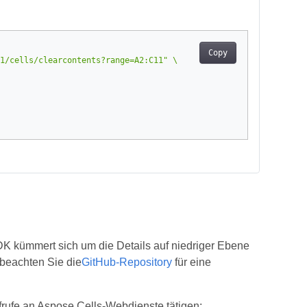
Copy
1/cells/clearcontents?range=A2:C11"
K kümmert sich um die Details auf niedriger Ebene
 beachten Sie die
GitHub-Repository
für eine
rufe an Aspose.Cells-Webdienste tätigen: