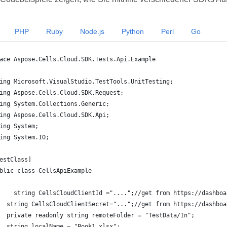
PHP
Ruby
Node.js
Python
Perl
Go
ace Aspose.Cells.Cloud.SDK.Tests.Api.Example
ing Microsoft.VisualStudio.TestTools.UnitTesting;
ing Aspose.Cells.Cloud.SDK.Request;
ing System.Collections.Generic;
ing Aspose.Cells.Cloud.SDK.Api;
ing System;
ing System.IO;
estClass]
blic class CellsApiExample
    string CellsCloudClientId ="....";//get from https://dashboa
  string CellsCloudClientSecret="...";//get from https://dashboa
  private readonly string remoteFolder = "TestData/In";
  string localName = "Book1.xlsx";