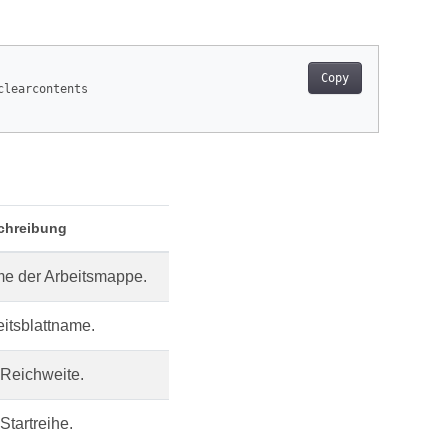
Copy
clearcontents

chreibung
e der Arbeitsmappe.
itsblattname.
 Reichweite.
Startreihe.