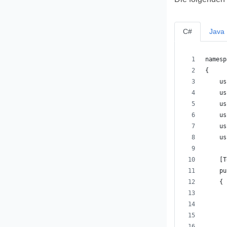
C#
Java
namesp
{
    us
    us
    us
    us
    us
    us
    [T
    pu
    {
      
      
      
      