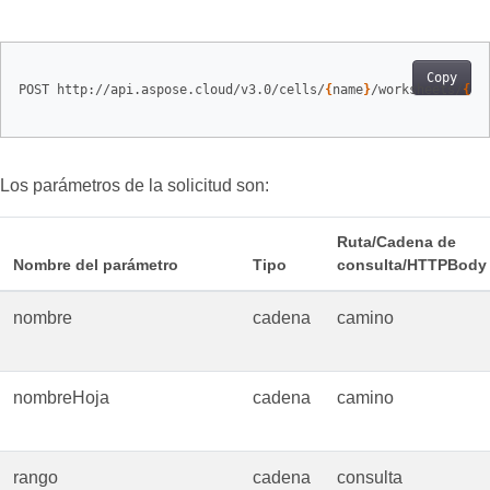
Copy
POST http://api.aspose.cloud/v3.0/cells/
{
name
}
/worksheets/
{
sh
Los parámetros de la solicitud son:
Ruta/Cadena de
Nombre del parámetro
Tipo
consulta/HTTPBody
nombre
cadena
camino
nombreHoja
cadena
camino
rango
cadena
consulta