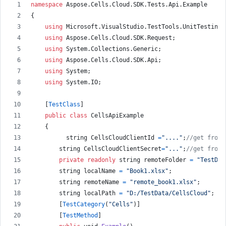
namespace
Aspose
.
Cells
.
Cloud
.
SDK
.
Tests
.
Api
.
Example
{
using
Microsoft
.
VisualStudio
.
TestTools
.
UnitTesting
;
using
Aspose
.
Cells
.
Cloud
.
SDK
.
Request
;
using
System
.
Collections
.
Generic
;
using
Aspose
.
Cells
.
Cloud
.
SDK
.
Api
;
using
System
;
using
System
.
IO
;
[
TestClass
]
public
class
CellsApiExample
{
string
CellsCloudClientId
=
"...."
;
//get from 
string
CellsCloudClientSecret
=
"..."
;
//get from 
private
readonly
string
remoteFolder
=
"TestDat
string
localName
=
"Book1.xlsx"
;
string
remoteName
=
"remote_book1.xlsx"
;
string
localPath
=
"D:/TestData/CellsCloud"
;
[
TestCategory
(
"Cells"
)
]
[
TestMethod
]