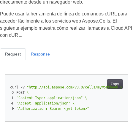
directamente desde un navegador web.
Puede usar la herramienta de línea de comandos cURL para
acceder fácilmente a los servicios web Aspose.Cells. El
siguiente ejemplo muestra cómo realizar llamadas a Cloud API
con cURL.
Request
Response
Copy
curl -v 
"http://api.aspose.com/v3.0/cells/myWorkbook.xlsx/w
-X POST 
-H 
"Content-Type: application/json"
-H 
"Accept: application/json"
-H 
"Authorization: Bearer <jwt token>"