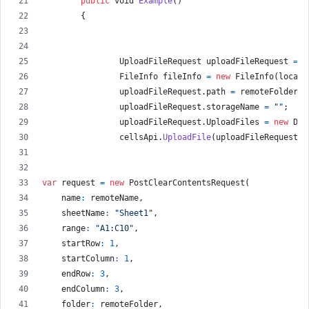
public
void
Example
(
)
{
UploadFileRequest
uploadFileRequest
=
n
FileInfo
fileInfo
=
new
FileInfo
(
localP
uploadFileRequest
.
path
=
remoteFolder
+
uploadFileRequest
.
storageName
=
""
;
uploadFileRequest
.
UploadFiles
=
new
Dic
cellsApi
.
UploadFile
(
uploadFileRequest
)
;
var
request
=
new
PostClearContentsRequest
(
name
:
remoteName
,
sheetName
:
"Sheet1"
,
range
:
"A1:C10"
,
startRow
:
1
,
startColumn
:
1
,
endRow
:
3
,
endColumn
:
3
,
folder
:
remoteFolder
,