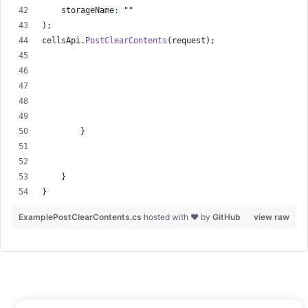
storageName
:
""
)
;
cellsApi
.
PostClearContents
(
request
)
;
}
}
}
ExamplePostClearContents.cs
hosted with ❤ by
GitHub
view raw