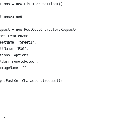
tions = new List<FontSetting>()
tionsvalue0
quest = new PostCellCharactersRequest(
me: remoteName,
eetName: "Sheet1",
llName: "E36",
tions: options,
lder: remoteFolder,
orageName: ""
pi.PostCellCharacters(request);
  }