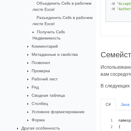
Объединить Cells в рабочем
-H 
"Accept
листе Excel
-H 
"Author
Разъединить Cells в рабочем
листе Excel
Получить Cells
Недвижимость
Комментарий
Семейст
Метаданные и свойства
Позвонил
Использовани
Проверка
вам сосредото
Рабочий лист
В следующих 
Ряд
Сводная таблица
Столбец
C#
Java
Условное форматирование
Форма
namesp
{
Другая особенность