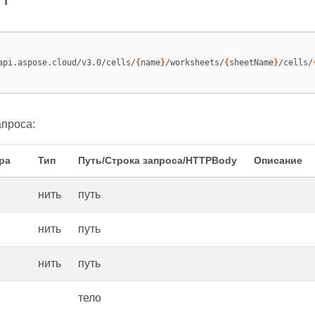
api.aspose.cloud/v3.0/cells/
{
name
}
/worksheets/
{
sheetName
}
/cells/
проса:
ра
Тип
Путь/Строка запроса/HTTPBody
Описание
нить
путь
нить
путь
нить
путь
тело