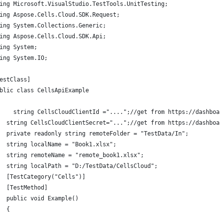
ing Microsoft.VisualStudio.TestTools.UnitTesting;
ing Aspose.Cells.Cloud.SDK.Request;
ing System.Collections.Generic;
ing Aspose.Cells.Cloud.SDK.Api;
ing System;
ing System.IO;
estClass]
blic class CellsApiExample
    string CellsCloudClientId ="....";//get from https://dashboa
  string CellsCloudClientSecret="...";//get from https://dashboa
  private readonly string remoteFolder = "TestData/In";
  string localName = "Book1.xlsx";
  string remoteName = "remote_book1.xlsx";
  string localPath = "D:/TestData/CellsCloud";
  [TestCategory("Cells")]
  [TestMethod]
  public void Example()
  {