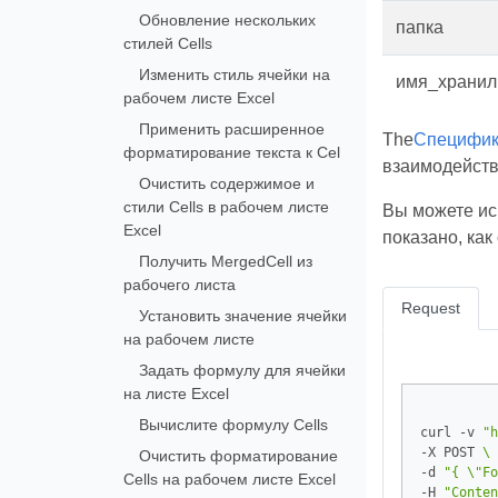
Обновление нескольких
папка
стилей Cells
Изменить стиль ячейки на
имя_храни
рабочем листе Excel
Применить расширенное
The
Специфик
форматирование текста к Cel
взаимодейств
Очистить содержимое и
стили Cells в рабочем листе
Вы можете ис
Excel
показано, ка
Получить MergedCell из
рабочего листа
Request
Установить значение ячейки
на рабочем листе
Задать формулу для ячейки
на листе Excel
Вычислите формулу Cells
curl -v 
"h
-X POST 
Очистить форматирование
-d 
"{ \"Fo
Cells на рабочем листе Excel
-H 
"Conten