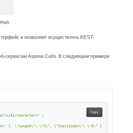
ища.
терфейс и позволяет осуществлять REST-
веб-сервисам Aspose.Cells. В следующем примере
Copy
ells/A1/characters"
4\" }, \"Length\": \"5\", \"StartIndex\": \"0\" }, { \"Font\": {