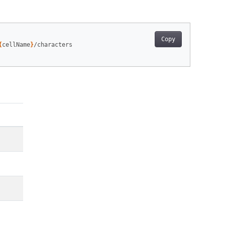
Copy
{
cellName
}
/characters
