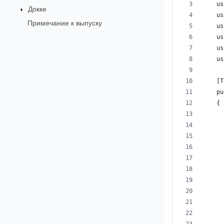
    us
Докке
    us
Примечание к выпуску
    us
    us
    us
    us
    [T
    pu
    {
      
      
      
      
      
      
      
      
      
      