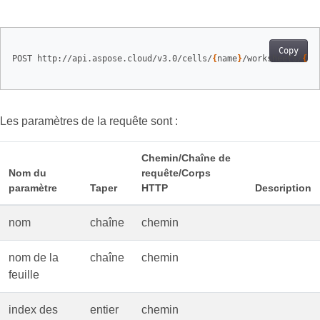
Copy
POST http://api.aspose.cloud/v3.0/cells/
{
name
}
/worksheets/
{
sh
Les paramètres de la requête sont :
Chemin/Chaîne de
Nom du
requête/Corps
paramètre
Taper
HTTP
Description
nom
chaîne
chemin
nom de la
chaîne
chemin
feuille
index des
entier
chemin