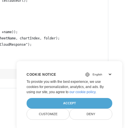
 testbaseurl);
 +name));
heetName, chartIndex, folder);
CloudResponse");
view raw
COOKIE NOTICE
To provide you with the best experience, we use
cookies for personalization, analytics, and ads. By
using our site, you agree to
our cookie policy
.
ACCEPT
CUSTOMIZE
DENY
Mettre à jour la catégorie de graphique Axi