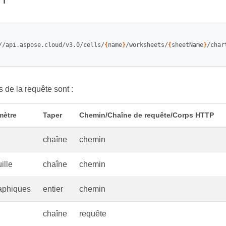
//api.aspose.cloud/v3.0/cells/
{
name
}
/worksheets/
{
sheetName
}
/char
 de la requête sont :
mètre
Taper
Chemin/Chaîne de requête/Corps HTTP
chaîne
chemin
ille
chaîne
chemin
aphiques
entier
chemin
chaîne
requête