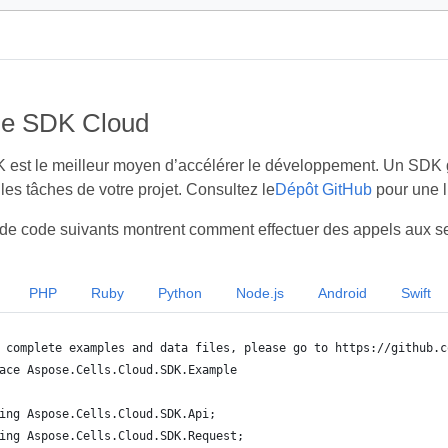
de SDK Cloud
K est le meilleur moyen d’accélérer le développement. Un SDK g
les tâches de votre projet. Consultez le
Dépôt GitHub
pour une l
e code suivants montrent comment effectuer des appels aux se
PHP
Ruby
Python
Node.js
Android
Swift
 complete examples and data files, please go to https://github.c
ace Aspose.Cells.Cloud.SDK.Example
ing Aspose.Cells.Cloud.SDK.Api;
ing Aspose.Cells.Cloud.SDK.Request;