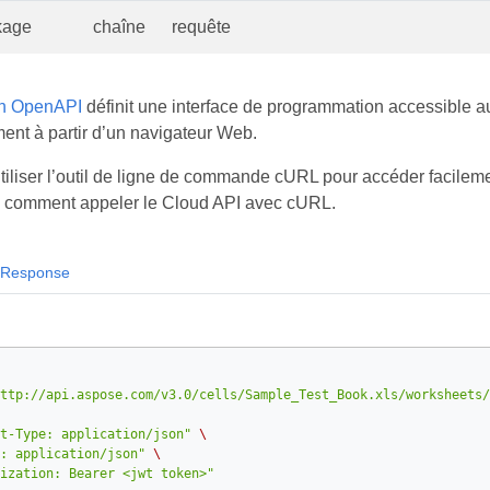
kage
chaîne
requête
on OpenAPI
définit une interface de programmation accessible au
nt à partir d’un navigateur Web.
iliser l’outil de ligne de commande cURL pour accéder facile
e comment appeler le Cloud API avec cURL.
Response
ttp://api.aspose.com/v3.0/cells/Sample_Test_Book.xls/worksheets/
t-Type: application/json"
\
: application/json"
\
ization: Bearer <jwt token>"