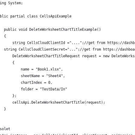
ing System;
blic partial class CellsApiExample
  public void DeleteWorksheetChartTitleExample()
  {
      string CellsCloudClientId ="....";//get from https://dashb
  string CellsCloudClientSecret="...";//get from https://dashboa
      DeleteWorksheetChartTitleRequest request = new DeleteWorks
      {
          name = "Book1.xlsx",
          sheetName = "Sheet4",
          chartIndex = 0,                
          folder = "TestData/In"
      };
      cellsApi.DeleteWorksheetChartTitle(request);
  }
solet