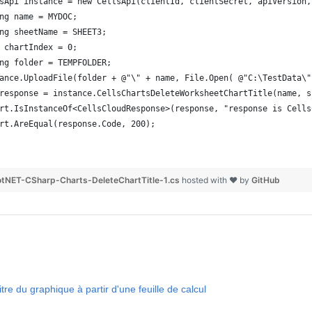
sApi instance = new CellsApi(clientId, clientSecret, apiVersion,
ng name = MYDOC;
ng sheetName = SHEET3;
 chartIndex = 0;
ng folder = TEMPFOLDER;
ance.UploadFile(folder + @"\" + name, File.Open( @"C:\TestData\"
response = instance.CellsChartsDeleteWorksheetChartTitle(name, s
rt.IsInstanceOf<CellsCloudResponse>(response, "response is Cells
rt.AreEqual(response.Code, 200);
tNET-CSharp-Charts-DeleteChartTitle-1.cs
hosted with ❤ by
GitHub
titre du graphique à partir d'une feuille de calcul