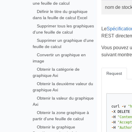
une feuille de calcul
nom de stoc
Définir le titre du graphique
dans la feuille de calcul Excel
Supprimer tous les graphiques
Le
Spécificati
d'une feuille de calcul
REST directeme
Supprimer un graphique d'une
feuille de calcul
Vous pouvez ut
suivant montr
Convertir un graphique en
image
Obtenir la catégorie de
Request
graphique Axi
Obtenir la deuxième valeur du
graphique Axi
Obtenir la valeur du graphique
Axi
curl
-
v
"h
-
X
DELETE
Obtenir la zone graphique à
-
H
"Conten
partir d'une feuille de calcul
-
H
"Accept
Obtenir le graphique
-
H
"Author