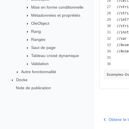
//Cell
Mise en forme conditionnelle
//stri
//stri
Métadonnées et propriétés
//int?
OleObject
//stri
Rang
//inst
//var 
Rangée
//Asse
Saut de page
//Asse
Tableau croisé dynamique
Validation
Autre fonctionnalité
Examples-Do
Docke
Note de publication
Obtenir le 