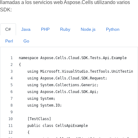
llamadas a los servicios web Aspose.Cells utilizando varios
SDK:
C#
Java
PHP
Ruby
Node.js
Python
Perl
Go
namespace Aspose.Cells.Cloud.SDK.Tests.Api.Example
{
    using Microsoft.VisualStudio.TestTools.UnitTesting;
    using Aspose.Cells.Cloud.SDK.Request;
    using System.Collections.Generic;
    using Aspose.Cells.Cloud.SDK.Api;
    using System;
    using System.IO;
    [TestClass]
    public class CellsApiExample
    {