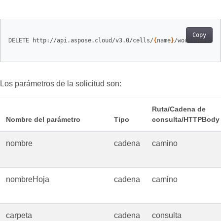
Copy
DELETE http://api.aspose.cloud/v3.0/cells/
{
name
}
/worksheets/
{
Los parámetros de la solicitud son:
Ruta/Cadena de
Nombre del parámetro
Tipo
consulta/HTTPBody
nombre
cadena
camino
nombreHoja
cadena
camino
carpeta
cadena
consulta