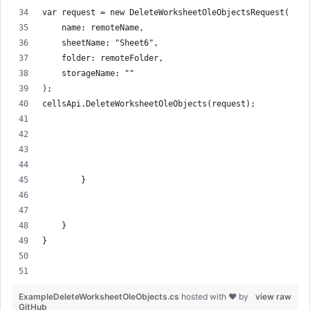
var request = new DeleteWorksheetOleObjectsRequest(
    name: remoteName,
    sheetName: "Sheet6",
    folder: remoteFolder,
    storageName: ""
);
cellsApi.DeleteWorksheetOleObjects(request);
        }
    }
}
ExampleDeleteWorksheetOleObjects.cs
hosted with ❤ by
view raw
GitHub