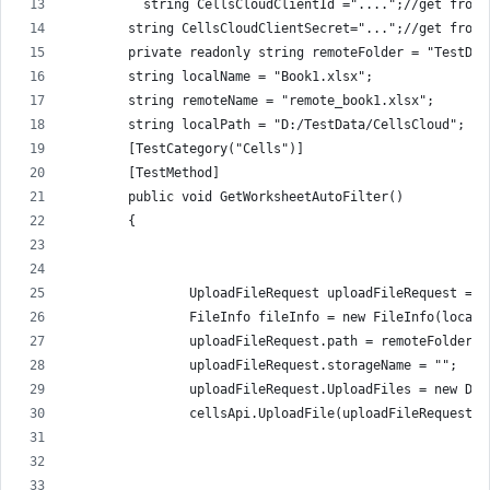
          string CellsCloudClientId ="....";//get from 
        string CellsCloudClientSecret="...";//get from 
        private readonly string remoteFolder = "TestDat
        string localName = "Book1.xlsx";
        string remoteName = "remote_book1.xlsx";
        string localPath = "D:/TestData/CellsCloud";
        [TestCategory("Cells")]
        [TestMethod]
        public void GetWorksheetAutoFilter()
        {
                UploadFileRequest uploadFileRequest = n
                FileInfo fileInfo = new FileInfo(localP
                uploadFileRequest.path = remoteFolder +
                uploadFileRequest.storageName = "";
                uploadFileRequest.UploadFiles = new Dic
                cellsApi.UploadFile(uploadFileRequest);