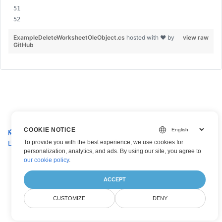
ExampleDeleteWorksheetOleObject.cs
hosted with ❤ by
view raw
GitHub
Convertir un objeto OLE en una
Eliminar todos los objetos
COOKIE NOTICE
imagen en una hoja de cálculo
OLE en una hoja de cálculo
To provide you with the best experience, we use cookies for
Excel
Excel
personalization, analytics, and ads. By using our site, you agree to
our cookie policy
.
ACCEPT
CUSTOMIZE
DENY