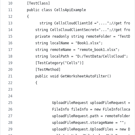
    [TestClass]
    public class CellsApiExample
    {
          string CellsCloudClientId ="....";//get from 
        string CellsCloudClientSecret="...";//get from 
        private readonly string remoteFolder = "TestDat
        string localName = "Book1.xlsx";
        string remoteName = "remote_book1.xlsx";
        string localPath = "D:/TestData/CellsCloud";
        [TestCategory("Cells")]
        [TestMethod]
        public void GetWorksheetAutoFilter()
        {
                UploadFileRequest uploadFileRequest = n
                FileInfo fileInfo = new FileInfo(localP
                uploadFileRequest.path = remoteFolder +
                uploadFileRequest.storageName = "";
                uploadFileRequest.UploadFiles = new Dic