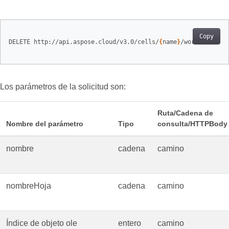
Copy
DELETE http://api.aspose.cloud/v3.0/cells/
{
name
}
/worksheets/
{
Los parámetros de la solicitud son:
Ruta/Cadena de
Nombre del parámetro
Tipo
consulta/HTTPBody
nombre
cadena
camino
nombreHoja
cadena
camino
Índice de objeto ole
entero
camino