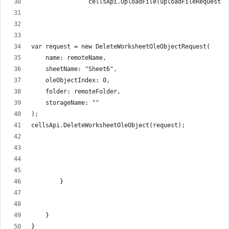
                cellsApi.UploadFile(uploadFileRequest);
var request = new DeleteWorksheetOleObjectRequest(
    name: remoteName,
    sheetName: "Sheet6",
    oleObjectIndex: 0,
    folder: remoteFolder,
    storageName: ""
);
cellsApi.DeleteWorksheetOleObject(request);
        }
    }
}