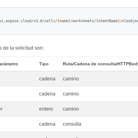
pi.aspose.cloud/v3.0/cells/
{
name
}
/worksheets/
{
sheetName
}
/oleobje
 de la solicitud son:
arámetro
Tipo
Ruta/Cadena de consulta/HTTPBod
cadena
camino
cadena
camino
r
entero
camino
cadena
consulta