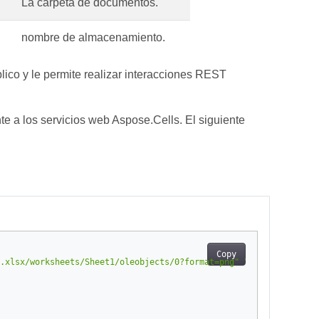
La carpeta de documentos.
nombre de almacenamiento.
ico y le permite realizar interacciones REST
 a los servicios web Aspose.Cells. El siguiente
Copy
.xlsx/worksheets/Sheet1/oleobjects/0?format=png"