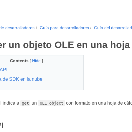
de desarrolladores
Guía para desarrolladores
Guía del desarrollad
r un objeto OLE en una hoja 
Contents
[
Hide
]
API
a de SDK en la nube
 indica a
un
con formato en una hoja de cálc
get
OLE object
I