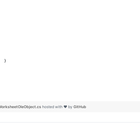
  }
orksheetOleObject.cs
hosted with ❤ by
GitHub