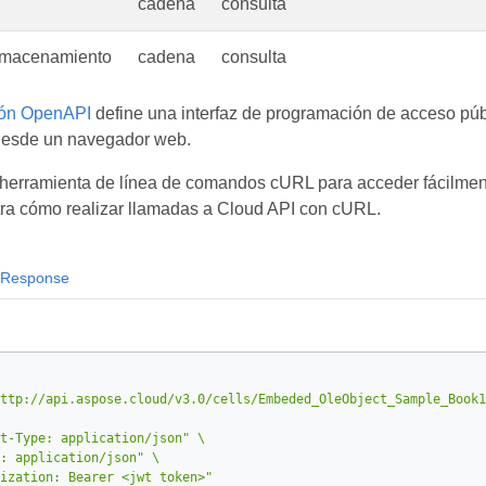
cadena
consulta
macenamiento
cadena
consulta
ión OpenAPI
define una interfaz de programación de acceso públ
desde un navegador web.
herramienta de línea de comandos cURL para acceder fácilmente
ra cómo realizar llamadas a Cloud API con cURL.
Response
ttp://api.aspose.cloud/v3.0/cells/Embeded_OleObject_Sample_Book1
t-Type: application/json"
: application/json"
ization: Bearer <jwt token>"