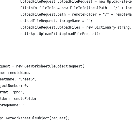
          UploadFileRequest uploadFileRequest = new UploadFileRe
          FileInfo fileInfo = new FileInfo(localPath + "/" + loc
          uploadFileRequest.path = remoteFolder + "/" + remoteNa
          uploadFileRequest.storageName = "";
          uploadFileRequest.UploadFiles = new Dictionary<string,
          cellsApi.UploadFile(uploadFileRequest);
quest = new GetWorksheetOleObjectRequest(
me: remoteName,
eetName: "Sheet6",
jectNumber: 0,
rmat: "png",
lder: remoteFolder,
orageName: ""
pi.GetWorksheetOleObject(request);