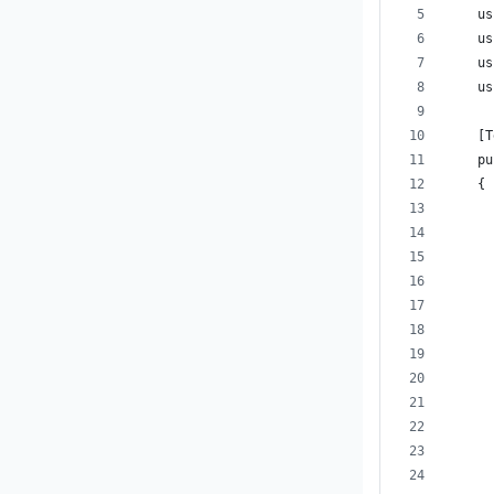
    us
    us
    us
    us
    [T
    pu
    {
      
      
      
      
      
      
      
      
      
      