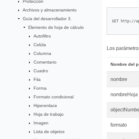
Protección
Archivos y almacenamiento
Guía del desarrollador 3.
GET http://a
Elemento de hoja de cálculo
Autofiltro
Celúla
Los parámetros
Columna
Comentario
Nombre del p
Cuadro
nombre
Fila
Forma
nombreHoja
Formato condicional
Hiperenlace
objectNumbe
Hoja de trabajo
Imagen
formato
Lista de objetos