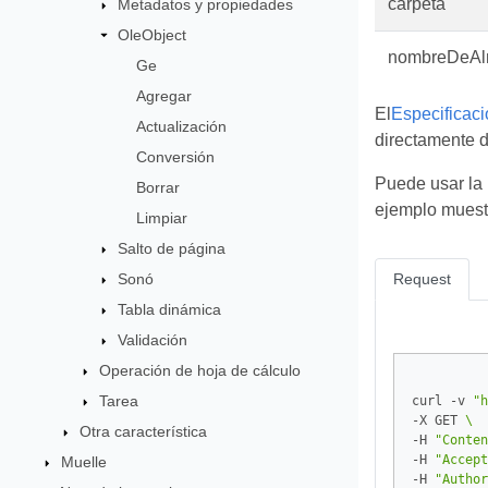
carpeta
Metadatos y propiedades
OleObject
nombreDeAl
Ge
Agregar
El
Especificac
Actualización
directamente 
Conversión
Puede usar la 
Borrar
ejemplo muest
Limpiar
Salto de página
Sonó
Request
Tabla dinámica
Validación
Operación de hoja de cálculo
Tarea
curl -v 
"h
-X GET 
Otra característica
-H 
"Conten
-H 
"Accept
Muelle
-H 
"Author