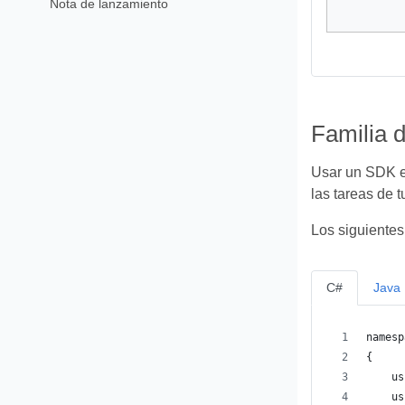
Nota de lanzamiento
Familia 
Usar un SDK es
las tareas de t
Los siguientes
C#
Java
namesp
{
    us
    us