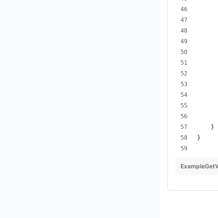
      
    }
}
ExampleGetW