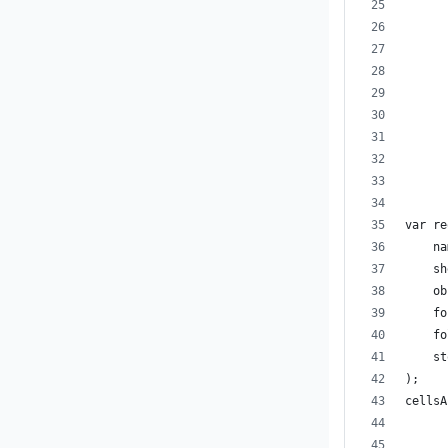
      
      
      
      
      
      
var re
    na
    sh
    ob
    fo
    fo
    st
);
cellsA