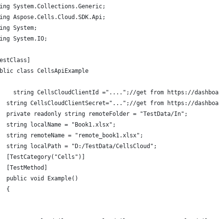
ing System.Collections.Generic;
ing Aspose.Cells.Cloud.SDK.Api;
ing System;
ing System.IO;
estClass]
blic class CellsApiExample
    string CellsCloudClientId ="....";//get from https://dashboa
  string CellsCloudClientSecret="...";//get from https://dashboa
  private readonly string remoteFolder = "TestData/In";
  string localName = "Book1.xlsx";
  string remoteName = "remote_book1.xlsx";
  string localPath = "D:/TestData/CellsCloud";
  [TestCategory("Cells")]
  [TestMethod]
  public void Example()
  {