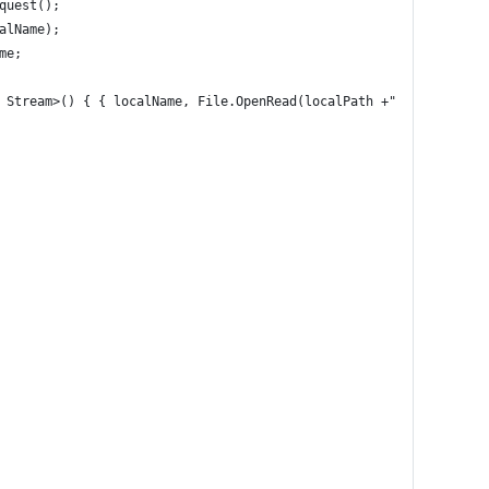
quest();
alName);
me;
 Stream>() { { localName, File.OpenRead(localPath +"/"+ localNam