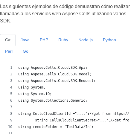
Los siguientes ejemplos de código demuestran cómo realizar
llamadas a los servicios web Aspose.Cells utilizando varios
SDK:
C#
Java
PHP
Ruby
Node.js
Python
Perl
Go
using Aspose.Cells.Cloud.SDK.Api;
using Aspose.Cells.Cloud.SDK.Model;
using Aspose.Cells.Cloud.SDK.Request;
using System;
using System.IO;
using System.Collections.Generic;
string CellsCloudClientId ="....";//get from https://da
        string CellsCloudClientSecret="...";//get from 
string remoteFolder = "TestData/In";