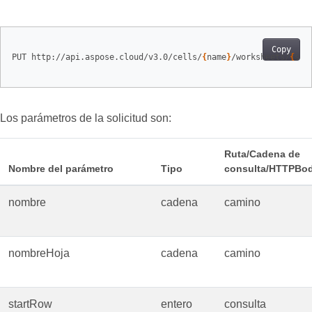
Copy
PUT http://api.aspose.cloud/v3.0/cells/
{
name
}
/worksheets/
{
she
Los parámetros de la solicitud son:
Ruta/Cadena de
Nombre del parámetro
Tipo
consulta/HTTPBo
nombre
cadena
camino
nombreHoja
cadena
camino
startRow
entero
consulta