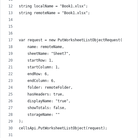
string localName = "Book1.xlsx";
string remoteName = "Book1.xlsx";
var request = new PutWorksheetListObjectRequest(
    name: remoteName,
    sheetName: "Sheet7",
    startRow: 1,
    startColumn: 1,
    endRow: 6,
    endColumn: 6,
    folder: remoteFolder,
    hasHeaders: true,
    displayName: "true",
    showTotals: false,
    storageName: ""
);
cellsApi.PutWorksheetListObject(request);