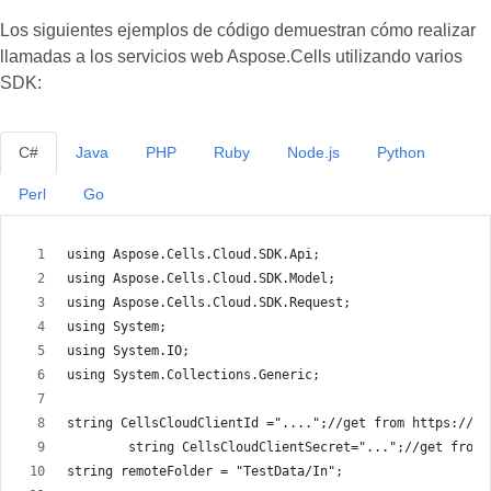
Los siguientes ejemplos de código demuestran cómo realizar
llamadas a los servicios web Aspose.Cells utilizando varios
SDK:
C#
Java
PHP
Ruby
Node.js
Python
Perl
Go
using Aspose.Cells.Cloud.SDK.Api;
using Aspose.Cells.Cloud.SDK.Model;
using Aspose.Cells.Cloud.SDK.Request;
using System;
using System.IO;
using System.Collections.Generic;
string CellsCloudClientId ="....";//get from https://da
        string CellsCloudClientSecret="...";//get from 
string remoteFolder = "TestData/In";