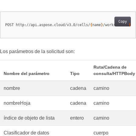
Copy
POST http://api.aspose.cloud/v3.0/cells/
{
name
}
/worksheets/
{
sh
Los parámetros de la solicitud son:
Ruta/Cadena de
Nombre del parámetro
Tipo
consulta/HTTPBody
nombre
cadena
camino
nombreHoja
cadena
camino
índice de objeto de lista
entero
camino
Clasificador de datos
cuerpo