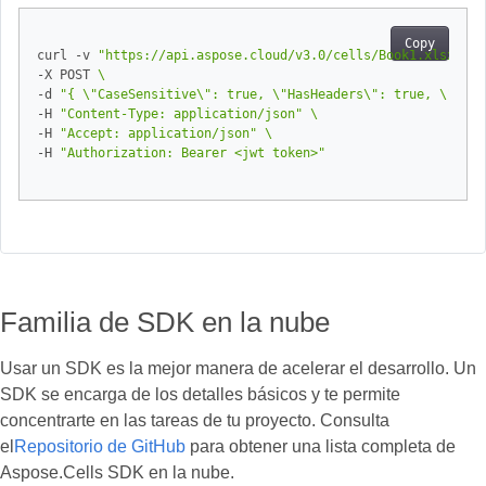
Copy
curl -v 
"https://api.aspose.cloud/v3.0/cells/Book1.xlsx/wor
-X POST 
-d 
"{ \"CaseSensitive\": true, \"HasHeaders\": true, \"KeyL
-H 
"Content-Type: application/json"
-H 
"Accept: application/json"
-H 
"Authorization: Bearer <jwt token>"
Familia de SDK en la nube
Usar un SDK es la mejor manera de acelerar el desarrollo. Un
SDK se encarga de los detalles básicos y te permite
concentrarte en las tareas de tu proyecto. Consulta
el
Repositorio de GitHub
para obtener una lista completa de
Aspose.Cells SDK en la nube.