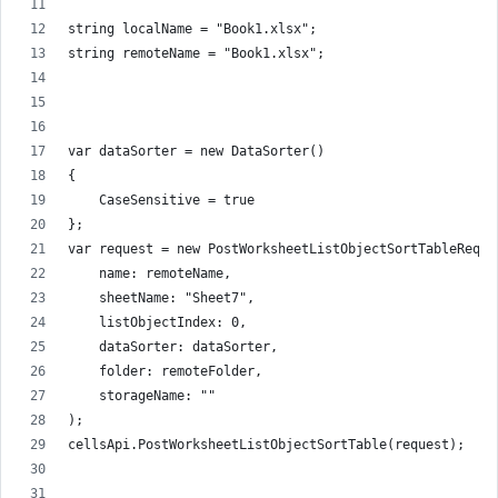
string localName = "Book1.xlsx";
string remoteName = "Book1.xlsx";
var dataSorter = new DataSorter()
{
    CaseSensitive = true
};
var request = new PostWorksheetListObjectSortTableReque
    name: remoteName,
    sheetName: "Sheet7",
    listObjectIndex: 0,
    dataSorter: dataSorter,
    folder: remoteFolder,
    storageName: ""
);
cellsApi.PostWorksheetListObjectSortTable(request);