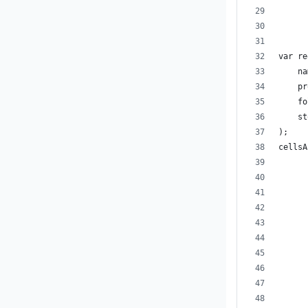
      
      
var re
    na
    pr
    fo
    st
);
cellsA
      