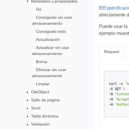
Metadatos y propiedades
El
Especificac
Ge
directamente 
Consíguelo sin usar
almacenamiento
Puede usar la 
Consíguelo todo
ejemplo muest
Actualización
Actualizar sin usar
Request
almacenamiento
Borrar
Eliminar sin usar
almacenamiento
Limpiar
curl
-
v
"h
-
X
GET
\
OleObject
-
H
"Conten
-
H
"Accept
Salto de página
-
H
"Author
Sonó
Tabla dinámica
Validación