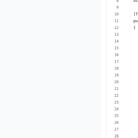
    us
    [T
    pu
    {
      
      
      
      
      
      
      
      
      
      
      
      
      
      