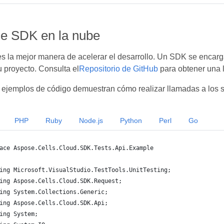
de SDK en la nube
 la mejor manera de acelerar el desarrollo. Un SDK se encarga 
u proyecto. Consulta el
Repositorio de GitHub
para obtener una 
 ejemplos de código demuestran cómo realizar llamadas a los s
PHP
Ruby
Node.js
Python
Perl
Go
ace Aspose.Cells.Cloud.SDK.Tests.Api.Example
ing Microsoft.VisualStudio.TestTools.UnitTesting;
ing Aspose.Cells.Cloud.SDK.Request;
ing System.Collections.Generic;
ing Aspose.Cells.Cloud.SDK.Api;
ing System;