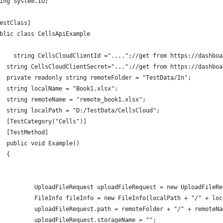
ing System.IO;
estClass]
blic class CellsApiExample
    string CellsCloudClientId ="....";//get from https://dashboa
  string CellsCloudClientSecret="...";//get from https://dashboa
  private readonly string remoteFolder = "TestData/In";
  string localName = "Book1.xlsx";
  string remoteName = "remote_book1.xlsx";
  string localPath = "D:/TestData/CellsCloud";
  [TestCategory("Cells")]
  [TestMethod]
  public void Example()
  {
          UploadFileRequest uploadFileRequest = new UploadFileRe
          FileInfo fileInfo = new FileInfo(localPath + "/" + loc
          uploadFileRequest.path = remoteFolder + "/" + remoteNa
          uploadFileRequest.storageName = "";