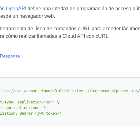
ión OpenAPI
define una interfaz de programación de acceso públ
desde un navegador web.
herramienta de línea de comandos cURL para acceder fácilmente
ra cómo realizar llamadas a Cloud API con cURL.
Response
ttps://api.aspose.cloud/v3.0/cells/test.xlsx/documentproperties/
t-Type: application/json"
\
: application/json"
\
ization: Bearer <jwt token>"