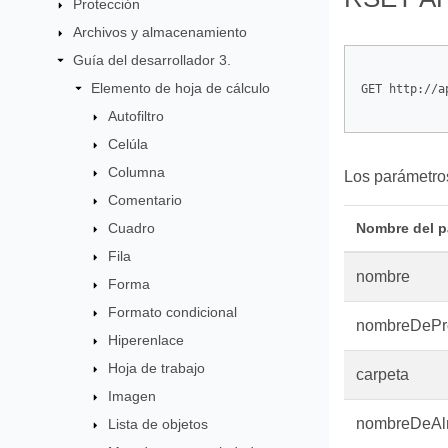
Protección
Archivos y almacenamiento
Guía del desarrollador 3.
Elemento de hoja de cálculo
GET http://a
Autofiltro
Celúla
Columna
Los parámetros
Comentario
Cuadro
Nombre del p
Fila
nombre
Forma
Formato condicional
nombreDePr
Hiperenlace
Hoja de trabajo
carpeta
Imagen
nombreDeAl
Lista de objetos