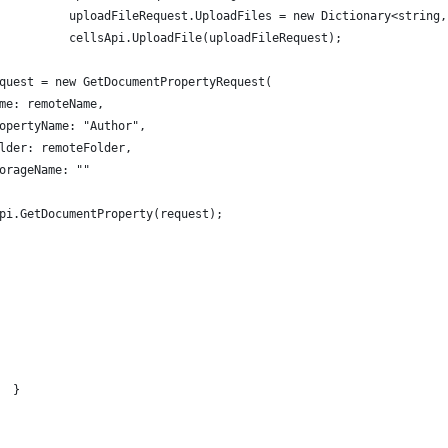
          uploadFileRequest.UploadFiles = new Dictionary<string,
          cellsApi.UploadFile(uploadFileRequest);
quest = new GetDocumentPropertyRequest(
me: remoteName,
opertyName: "Author",
lder: remoteFolder,
orageName: ""
pi.GetDocumentProperty(request);
  }