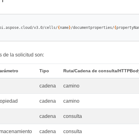
pi.aspose.cloud/v3.0/cells/
{
name
}
/documentproperties/
{
propertyNa
 de la solicitud son:
arámetro
Tipo
Ruta/Cadena de consulta/HTTPBod
cadena
camino
opiedad
cadena
camino
cadena
consulta
macenamiento
cadena
consulta