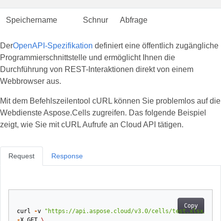
Speichername
Schnur
Abfrage
Der
OpenAPI-Spezifikation
definiert eine öffentlich zugängliche
Programmierschnittstelle und ermöglicht Ihnen die
Durchführung von REST-Interaktionen direkt von einem
Webbrowser aus.
Mit dem Befehlszeilentool cURL können Sie problemlos auf die
Webdienste Aspose.Cells zugreifen. Das folgende Beispiel
zeigt, wie Sie mit cURL Aufrufe an Cloud API tätigen.
Request
Response
Copy
curl
-
v
"https://api.aspose.cloud/v3.0/cells/test.xlsx/docu
-
X
GET
\