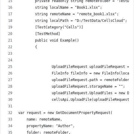
        private readonly string remoteFolder = "TestDat
        string localName = "Book1.xlsx";
        string remoteName = "remote_book1.xlsx";
        string localPath = "D:/TestData/CellsCloud";
        [TestCategory("Cells")]
        [TestMethod]
        public void Example()
        {
                UploadFileRequest uploadFileRequest = n
                FileInfo fileInfo = new FileInfo(localP
                uploadFileRequest.path = remoteFolder +
                uploadFileRequest.storageName = "";
                uploadFileRequest.UploadFiles = new Dic
                cellsApi.UploadFile(uploadFileRequest);
var request = new GetDocumentPropertyRequest(
    name: remoteName,
    propertyName: "Author",
    folder: remoteFolder,