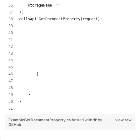
    storageName: ""
);
cellsApi.GetDocumentProperty(request);
        }
    }
}
ExampleGetDocumentProperty.cs
hosted with ❤ by
view raw
GitHub