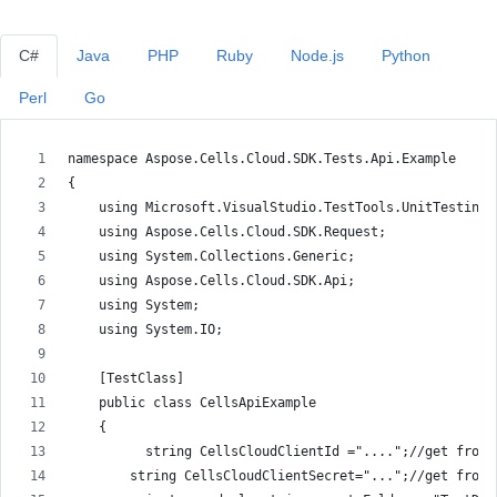
C#
Java
PHP
Ruby
Node.js
Python
Perl
Go
namespace Aspose.Cells.Cloud.SDK.Tests.Api.Example
{
    using Microsoft.VisualStudio.TestTools.UnitTesting;
    using Aspose.Cells.Cloud.SDK.Request;
    using System.Collections.Generic;
    using Aspose.Cells.Cloud.SDK.Api;
    using System;
    using System.IO;
    [TestClass]
    public class CellsApiExample
    {
          string CellsCloudClientId ="....";//get from 
        string CellsCloudClientSecret="...";//get from 