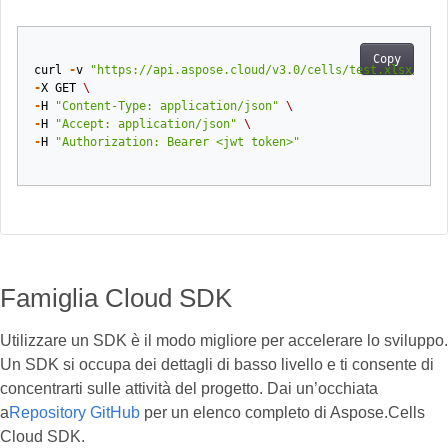
Copy
curl
-
v
"https://api.aspose.cloud/v3.0/cells/test.xlsx/docu
-
X
GET
\
-
H
"Content-Type: application/json"
\
-
H
"Accept: application/json"
\
-
H
"Authorization: Bearer <jwt token>"
Famiglia Cloud SDK
Utilizzare un SDK è il modo migliore per accelerare lo sviluppo.
Un SDK si occupa dei dettagli di basso livello e ti consente di
concentrarti sulle attività del progetto. Dai un’occhiata
a
Repository GitHub
per un elenco completo di Aspose.Cells
Cloud SDK.