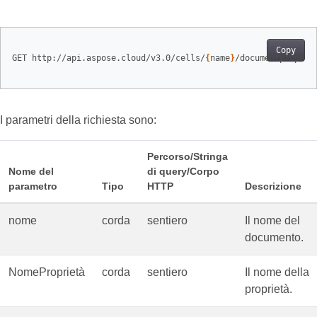
Copy
GET http://api.aspose.cloud/v3.0/cells/
{
name
}
/documentpropert
I parametri della richiesta sono:
Percorso/Stringa
Nome del
di query/Corpo
parametro
Tipo
HTTP
Descrizione
nome
corda
sentiero
Il nome del
documento.
NomeProprietà
corda
sentiero
Il nome della
proprietà.