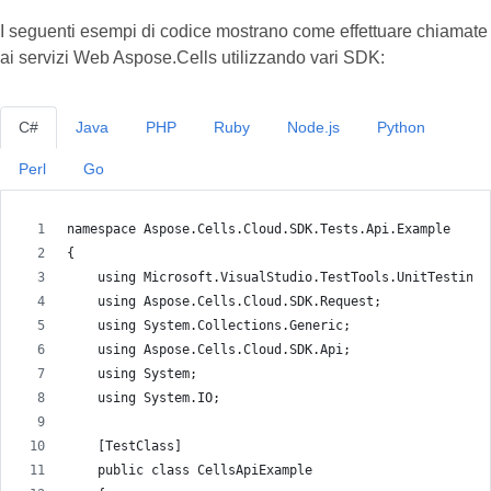
I seguenti esempi di codice mostrano come effettuare chiamate
ai servizi Web Aspose.Cells utilizzando vari SDK:
C#
Java
PHP
Ruby
Node.js
Python
Perl
Go
namespace Aspose.Cells.Cloud.SDK.Tests.Api.Example
{
    using Microsoft.VisualStudio.TestTools.UnitTesting;
    using Aspose.Cells.Cloud.SDK.Request;
    using System.Collections.Generic;
    using Aspose.Cells.Cloud.SDK.Api;
    using System;
    using System.IO;
    [TestClass]
    public class CellsApiExample