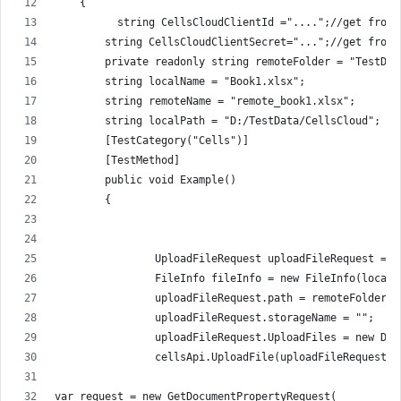
    {
          string CellsCloudClientId ="....";//get from 
        string CellsCloudClientSecret="...";//get from 
        private readonly string remoteFolder = "TestDat
        string localName = "Book1.xlsx";
        string remoteName = "remote_book1.xlsx";
        string localPath = "D:/TestData/CellsCloud";
        [TestCategory("Cells")]
        [TestMethod]
        public void Example()
        {
                UploadFileRequest uploadFileRequest = n
                FileInfo fileInfo = new FileInfo(localP
                uploadFileRequest.path = remoteFolder +
                uploadFileRequest.storageName = "";
                uploadFileRequest.UploadFiles = new Dic
                cellsApi.UploadFile(uploadFileRequest);
var request = new GetDocumentPropertyRequest(