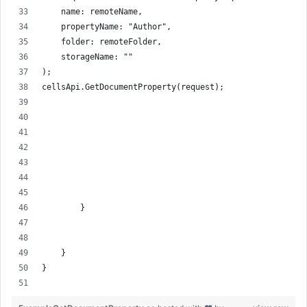
    name: remoteName,
    propertyName: "Author",
    folder: remoteFolder,
    storageName: ""
);
cellsApi.GetDocumentProperty(request);
        }
    }
}