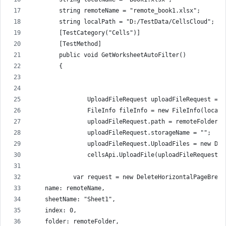
        string remoteName = "remote_book1.xlsx";
        string localPath = "D:/TestData/CellsCloud";
        [TestCategory("Cells")]
        [TestMethod]
        public void GetWorksheetAutoFilter()
        {
                UploadFileRequest uploadFileRequest = n
                FileInfo fileInfo = new FileInfo(localP
                uploadFileRequest.path = remoteFolder +
                uploadFileRequest.storageName = "";
                uploadFileRequest.UploadFiles = new Dic
                cellsApi.UploadFile(uploadFileRequest);
            var request = new DeleteHorizontalPageBreak
    name: remoteName,
    sheetName: "Sheet1",
    index: 0,
    folder: remoteFolder,