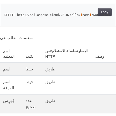
Copy
DELETE http://api.aspose.cloud/v3.0/cells/
{
name
}
/worksheets/
{
معلمات الطلب هي:
المسار/سلسلة الاستعلام/نص
اسم
وصف
HTTP
يكتب
المعلمة
طريق
خيط
اسم
طريق
خيط
اسم
الورقة
طريق
عدد
فِهرِس
صحيح