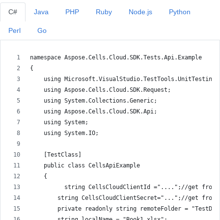
C#
Java
PHP
Ruby
Node.js
Python
Perl
Go
namespace Aspose.Cells.Cloud.SDK.Tests.Api.Example
{
    using Microsoft.VisualStudio.TestTools.UnitTesting;
    using Aspose.Cells.Cloud.SDK.Request;
    using System.Collections.Generic;
    using Aspose.Cells.Cloud.SDK.Api;
    using System;
    using System.IO;
    [TestClass]
    public class CellsApiExample
    {
          string CellsCloudClientId ="....";//get from 
        string CellsCloudClientSecret="...";//get from 
        private readonly string remoteFolder = "TestDat
        string localName = "Book1.xlsx";