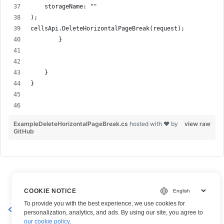
    storageName: ""
);
cellsApi.DeleteHorizontalPageBreak(request);
        }
    }
}
ExampleDeleteHorizontalPageBreak.cs
hosted with ❤ by
view raw
GitHub
COOKIE NOTICE
To provide you with the best experience, we use cookies for
حذف كسر الصفحة العمودية
إضافة فواصل الصفحات العمودية
personalization, analytics, and ads. By using our site, you agree to
our cookie policy
.