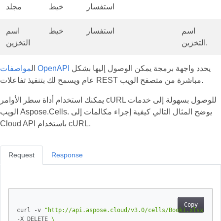
استفسار
خيط
مجلد
اسم
استفسار
خيط
اسم
التخزين.
التخزين
يحدد واجهة برمجة يمكن الوصول إليها بشكل
مواصفات OpenAPI
ال
عام ويسمح لك بتنفيذ تفاعلات REST مباشرة من متصفح الويب.
يمكنك استخدام أداة سطر الأوامر cURL للوصول بسهولة إلى خدمات
الويب Aspose.Cells. يوضح المثال التالي كيفية إجراء مكالمات إلى
Cloud API باستخدام cURL.
Request
Response
Copy
curl -v 
"http://api.aspose.cloud/v3.0/cells/Book1.xlsx/work
-X DELETE 