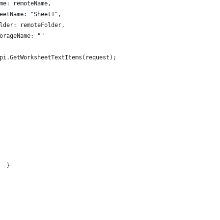
me: remoteName,
eetName: "Sheet1",
lder: remoteFolder,
orageName: ""
pi.GetWorksheetTextItems(request);
  }