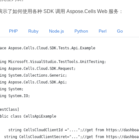
了如何使用各种 SDK 调用 Aspose.Cells Web 服务：
PHP
Ruby
Node.js
Python
Perl
Go
ace Aspose.Cells.Cloud.SDK.Tests.Api.Example
ing Microsoft.VisualStudio.TestTools.UnitTesting;
ing Aspose.Cells.Cloud.SDK.Request;
ing System.Collections.Generic;
ing Aspose.Cells.Cloud.SDK.Api;
ing System;
ing System.IO;
estClass]
blic class CellsApiExample
    string CellsCloudClientId ="....";//get from https://dashboa
  string CellsCloudClientSecret="...";//get from https://dashboa