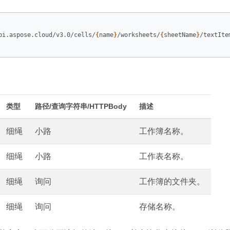
pi.aspose.cloud/v3.0/cells/
{
name
}
/worksheets/
{
sheetName
}
/textItem
类型
路径/查询字符串/HTTPBody
描述
细绳
小路
工作簿名称。
细绳
小路
工作表名称。
细绳
询问
工作簿的文件夹。
细绳
询问
存储名称。