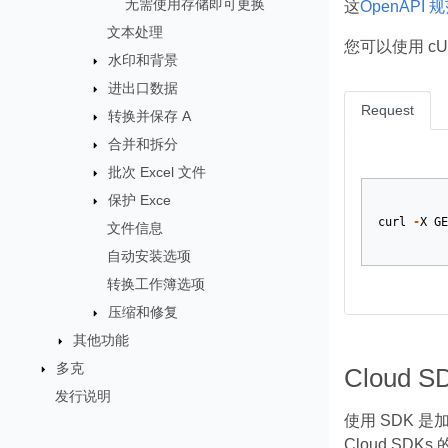
无需使用存储即可更换
这
OpenAPI 
文本处理
您可以使用 cU
水印和背景
进出口数据
Request
转换并保存 A
合并和拆分
批次 Excel 文件
保护 Exce
curl
-
X
GE
文件信息
自动安装选项
转换工作簿选项
压缩和修复
其他功能
多克
Cloud 
发行说明
使用 SDK 
Cloud SDK