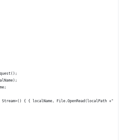
quest();
alName);
me;
 Stream>() { { localName, File.OpenRead(localPath +"/"+ localNam