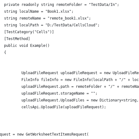
  private readonly string remoteFolder = "TestData/In";
  string localName = "Book1.xlsx";
  string remoteName = "remote_book1.xlsx";
  string localPath = "D:/TestData/CellsCloud";
  [TestCategory("Cells")]
  [TestMethod]
  public void Example()
  {
          UploadFileRequest uploadFileRequest = new UploadFileRe
          FileInfo fileInfo = new FileInfo(localPath + "/" + loc
          uploadFileRequest.path = remoteFolder + "/" + remoteNa
          uploadFileRequest.storageName = "";
          uploadFileRequest.UploadFiles = new Dictionary<string,
          cellsApi.UploadFile(uploadFileRequest);
quest = new GetWorksheetTextItemsRequest(