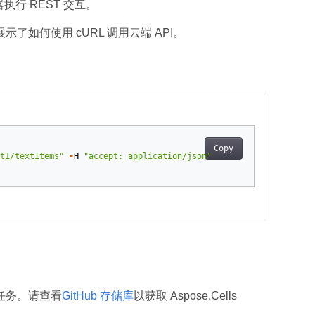
行 REST 交互。
例展示了如何使用 cURL 调用云端 API。
Copy
t1/textItems"
-
H
"accept: application/json"
目任务。请查看
GitHub 存储库
以获取 Aspose.Cells