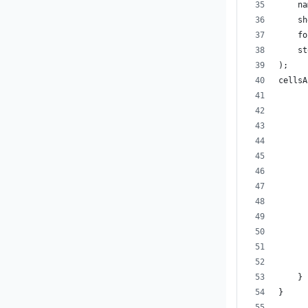
    na
    sh
    fo
    st
);
cellsA
      
    }
}