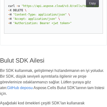
Copy
curl
-
v
"https://api.aspose.cloud/v3.0/cells/test1.xlsx/wor
-
X
DELETE
\
-
H
"Content-Type: application/json"
\
-
H
"Accept: application/json"
\
-
H
"Authorization: Bearer <jwt token>"
Bulut SDK Ailesi
Bir SDK kullanmak, geliştirmeyi hızlandırmanın en iyi yoludur.
Bir SDK, düşük seviyeli ayrıntılarla ilgilenir ve proje
görevlerinize odaklanmanızı sağlar. Lütfen şuraya göz
atın:
GitHub deposu
Aspose.Cells Bulut SDK’larının tam listesi
için.
Aşağıdaki kod örnekleri çeşitli SDK’ları kullanarak