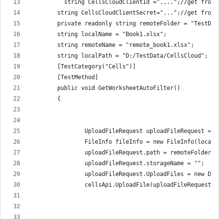
          string CellsCloudClientId ="....";//get from 
        string CellsCloudClientSecret="...";//get from 
        private readonly string remoteFolder = "TestDat
        string localName = "Book1.xlsx";
        string remoteName = "remote_book1.xlsx";
        string localPath = "D:/TestData/CellsCloud";
        [TestCategory("Cells")]
        [TestMethod]
        public void GetWorksheetAutoFilter()
        {
                UploadFileRequest uploadFileRequest = n
                FileInfo fileInfo = new FileInfo(localP
                uploadFileRequest.path = remoteFolder +
                uploadFileRequest.storageName = "";
                uploadFileRequest.UploadFiles = new Dic
                cellsApi.UploadFile(uploadFileRequest);