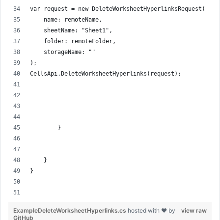
var request = new DeleteWorksheetHyperlinksRequest(
    name: remoteName,
    sheetName: "Sheet1",
    folder: remoteFolder,
    storageName: ""
);
CellsApi.DeleteWorksheetHyperlinks(request);
        }
    }
}
ExampleDeleteWorksheetHyperlinks.cs
hosted with ❤ by
view raw
GitHub