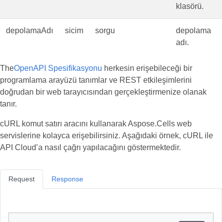
klasörü.
depolamaAdı
sicim
sorgu
depolama
adı.
The
OpenAPI Spesifikasyonu
herkesin erişebileceği bir
programlama arayüzü tanımlar ve REST etkileşimlerini
doğrudan bir web tarayıcısından gerçekleştirmenize olanak
tanır.
cURL komut satırı aracını kullanarak Aspose.Cells web
servislerine kolayca erişebilirsiniz. Aşağıdaki örnek, cURL ile
API Cloud’a nasıl çağrı yapılacağını göstermektedir.
Request
Response