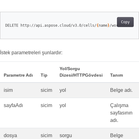
Copy
DELETE http://api.aspose.cloud/v3.0/cells/
{
name
}
/worksheets/
{
İstek parametreleri şunlardır:
Yol/Sorgu
Parametre Adı
Tip
Dizesi/HTTPGövdesi
Tanım
isim
sicim
yol
Belge adı.
sayfaAdı
sicim
yol
Çalışma
sayfasının
adı.
dosya
sicim
sorgu
Belge