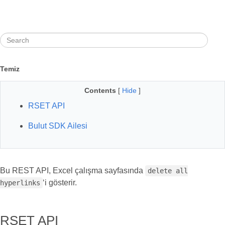
Temiz
Contents
[
Hide
]
RSET API
Bulut SDK Ailesi
Bu REST API, Excel çalışma sayfasında
delete all
‘i gösterir.
hyperlinks
RSET API