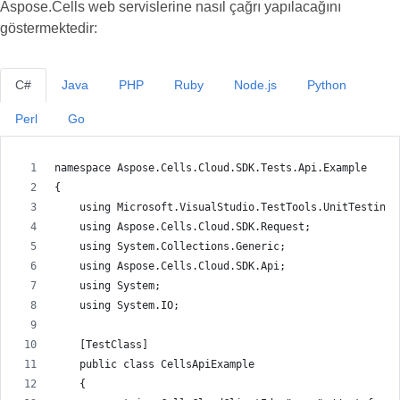
Aspose.Cells web servislerine nasıl çağrı yapılacağını
göstermektedir:
C#
Java
PHP
Ruby
Node.js
Python
Perl
Go
namespace Aspose.Cells.Cloud.SDK.Tests.Api.Example
{
    using Microsoft.VisualStudio.TestTools.UnitTesting;
    using Aspose.Cells.Cloud.SDK.Request;
    using System.Collections.Generic;
    using Aspose.Cells.Cloud.SDK.Api;
    using System;
    using System.IO;
    [TestClass]
    public class CellsApiExample
    {