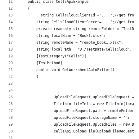
    public class CellsApiExample
    {
          string CellsCloudClientId ="....";//get from 
        string CellsCloudClientSecret="...";//get from 
        private readonly string remoteFolder = "TestDat
        string localName = "Book1.xlsx";
        string remoteName = "remote_book1.xlsx";
        string localPath = "D:/TestData/CellsCloud";
        [TestCategory("Cells")]
        [TestMethod]
        public void GetWorksheetAutoFilter()
        {
                UploadFileRequest uploadFileRequest = n
                FileInfo fileInfo = new FileInfo(localP
                uploadFileRequest.path = remoteFolder +
                uploadFileRequest.storageName = "";
                uploadFileRequest.UploadFiles = new Dic
                cellsApi.UploadFile(uploadFileRequest);