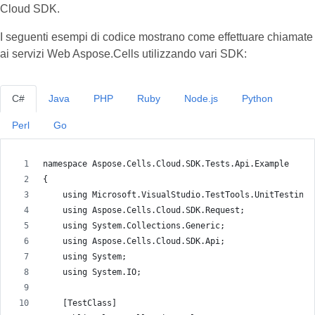
Cloud SDK.
I seguenti esempi di codice mostrano come effettuare chiamate
ai servizi Web Aspose.Cells utilizzando vari SDK:
C#
Java
PHP
Ruby
Node.js
Python
Perl
Go
namespace Aspose.Cells.Cloud.SDK.Tests.Api.Example
{
    using Microsoft.VisualStudio.TestTools.UnitTesting;
    using Aspose.Cells.Cloud.SDK.Request;
    using System.Collections.Generic;
    using Aspose.Cells.Cloud.SDK.Api;
    using System;
    using System.IO;
    [TestClass]