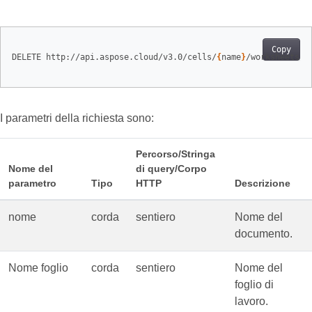
Copy
DELETE http://api.aspose.cloud/v3.0/cells/
{
name
}
/worksheets/
{
I parametri della richiesta sono:
Percorso/Stringa
Nome del
di query/Corpo
parametro
Tipo
HTTP
Descrizione
nome
corda
sentiero
Nome del
documento.
Nome foglio
corda
sentiero
Nome del
foglio di
lavoro.