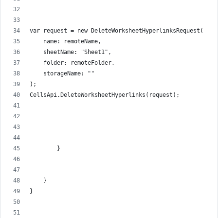
var request = new DeleteWorksheetHyperlinksRequest(
    name: remoteName,
    sheetName: "Sheet1",
    folder: remoteFolder,
    storageName: ""
);
CellsApi.DeleteWorksheetHyperlinks(request);
        }
    }
}