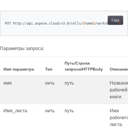
Copy
PUT http://api.aspose.cloud/v3.0/cells/
{
name
}
/worksheets/
{
she
Параметры запроса:
Путь/Строка
Имя параметра
Тип
запроса/HTTPBody
Описани
имя
нить
путь
Названи
рабочей
книги.
Имя_листа
нить
путь
Имя
рабочег
листа.