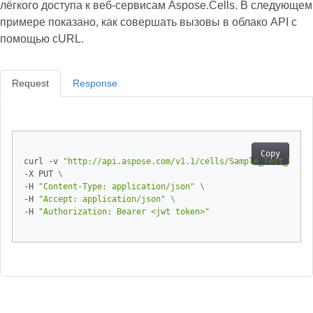
лёгкого доступа к веб-сервисам Aspose.Cells. В следующем
примере показано, как совершать вызовы в облако API с
помощью cURL.
Request
Response
Copy
curl -v 
"http://api.aspose.com/v1.1/cells/Sample_Test_Book.
-X PUT 
-H 
"Content-Type: application/json"
-H 
"Accept: application/json"
-H 
"Authorization: Bearer <jwt token>"