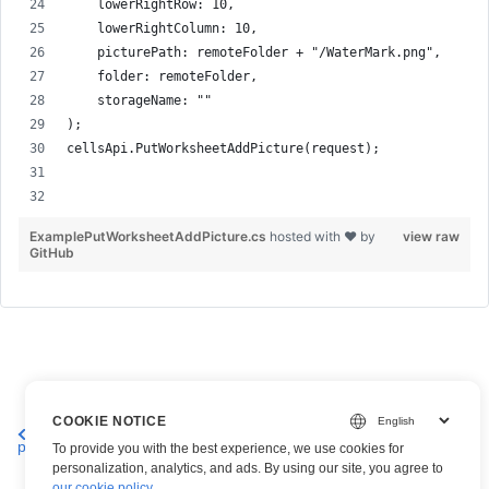
    lowerRightRow: 10,
    lowerRightColumn: 10,
    picturePath: remoteFolder + "/WaterMark.png",
    folder: remoteFolder,
    storageName: ""
);
cellsApi.PutWorksheetAddPicture(request);
ExamplePutWorksheetAddPicture.cs
hosted with ❤ by
view raw
GitHub
COOKIE NOTICE
Получите все изображения в
Удалить картинку в
рабочем листе Excel
файле Excel
To provide you with the best experience, we use cookies for
personalization, analytics, and ads. By using our site, you agree to
our cookie policy
.