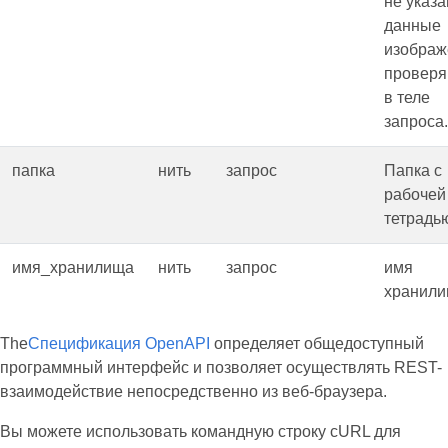
не указа
данные
изображ
проверя
в теле
запроса.
папка
нить
запрос
Папка с
рабочей
тетрадь
имя_хранилища
нить
запрос
имя
хранили
The
Спецификация OpenAPI
определяет общедоступный
программный интерфейс и позволяет осуществлять REST-
взаимодействие непосредственно из веб-браузера.
Вы можете использовать командную строку cURL для