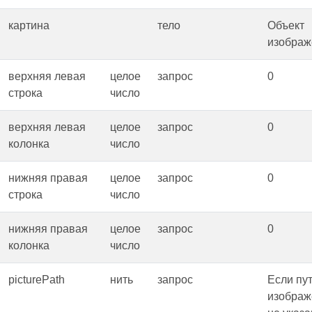
картина
тело
Объект
изображ
верхняя левая
целое
запрос
0
строка
число
верхняя левая
целое
запрос
0
колонка
число
нижняя правая
целое
запрос
0
строка
число
нижняя правая
целое
запрос
0
колонка
число
picturePath
нить
запрос
Если пут
изобра