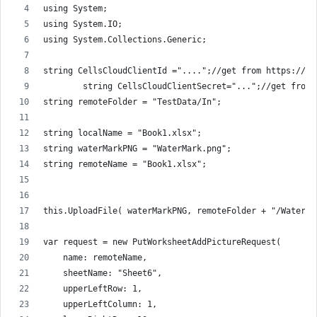
using System;
using System.IO;
using System.Collections.Generic;
string CellsCloudClientId ="....";//get from https://da
        string CellsCloudClientSecret="...";//get from 
string remoteFolder = "TestData/In";
string localName = "Book1.xlsx";
string waterMarkPNG = "WaterMark.png";
string remoteName = "Book1.xlsx";
this.UploadFile( waterMarkPNG, remoteFolder + "/WaterMa
var request = new PutWorksheetAddPictureRequest(
    name: remoteName,
    sheetName: "Sheet6",
    upperLeftRow: 1,
    upperLeftColumn: 1,