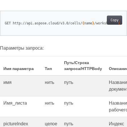
Copy
GET http://api.aspose.cloud/v3.0/cells/
{
name
}
/worksheets/
{
she
Параметры запроса:
Путь/Строка
Имя параметра
Тип
запроса/HTTPBody
Описани
имя
нить
путь
Названи
докумен
Имя_листа
нить
путь
Названи
рабочего
pictureIndex
целое
путь
Индекс