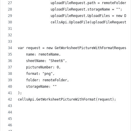
                uploadFileRequest.path = remoteFolder +
                uploadFileRequest.storageName = "";
                uploadFileRequest.UploadFiles = new Dic
                cellsApi.UploadFile(uploadFileRequest);
var request = new GetWorksheetPictureWithFormatRequest(
    name: remoteName,
    sheetName: "Sheet6",
    pictureNumber: 0,
    format: "png",
    folder: remoteFolder,
    storageName: ""
);
cellsApi.GetWorksheetPictureWithFormat(request);