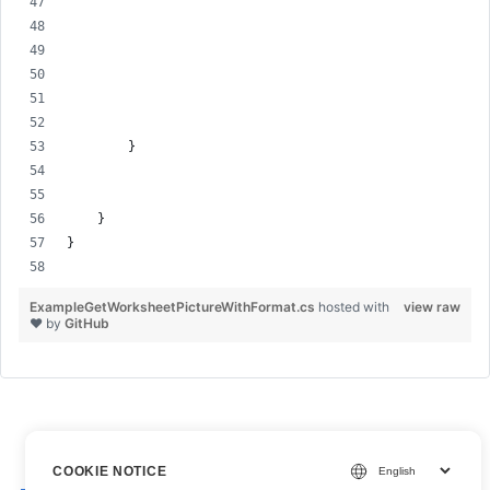
        }
    }
}
ExampleGetWorksheetPictureWithFormat.cs
hosted with
view raw
❤ by
GitHub
COOKIE NOTICE