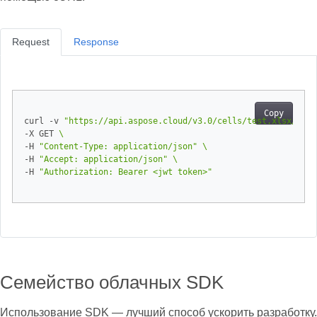
Request
Response
Copy
curl -v 
"https://api.aspose.cloud/v3.0/cells/test.xlsx/work
-X GET 
-H 
"Content-Type: application/json"
-H 
"Accept: application/json"
-H 
"Authorization: Bearer <jwt token>"
Семейство облачных SDK
Использование SDK — лучший способ ускорить разработку.