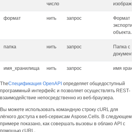
число
изображ
формат
нить
запрос
Формат
экспорт
объекта.
папка
нить
запрос
Папка с
докумен
имя_хранилища
нить
запрос
имя хра
The
Спецификация OpenAPI
определяет общедоступный
программный интерфейс и позволяет осуществлять REST-
взаимодействие непосредственно из веб-браузера.
Вы можете использовать командную строку cURL для
лёгкого доступа к веб-сервисам Aspose.Cells. В следующем
примере показано, как совершать вызовы в облако API с
помощью cURL.