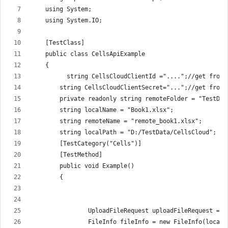
    using System;
    using System.IO;
    [TestClass]
    public class CellsApiExample
    {
          string CellsCloudClientId ="....";//get from 
        string CellsCloudClientSecret="...";//get from 
        private readonly string remoteFolder = "TestDat
        string localName = "Book1.xlsx";
        string remoteName = "remote_book1.xlsx";
        string localPath = "D:/TestData/CellsCloud";
        [TestCategory("Cells")]
        [TestMethod]
        public void Example()
        {
                UploadFileRequest uploadFileRequest = n
                FileInfo fileInfo = new FileInfo(localP