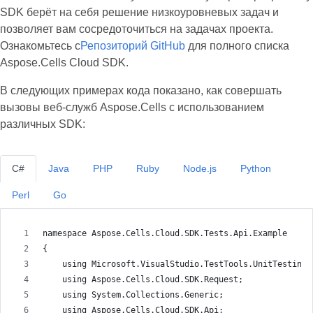
SDK берёт на себя решение низкоуровневых задач и
позволяет вам сосредоточиться на задачах проекта.
Ознакомьтесь с
Репозиторий GitHub
для полного списка
Aspose.Cells Cloud SDK.
В следующих примерах кода показано, как совершать
вызовы веб-служб Aspose.Cells с использованием
различных SDK:
C#
Java
PHP
Ruby
Node.js
Python
Perl
Go
namespace Aspose.Cells.Cloud.SDK.Tests.Api.Example
{
    using Microsoft.VisualStudio.TestTools.UnitTesting;
    using Aspose.Cells.Cloud.SDK.Request;
    using System.Collections.Generic;
    using Aspose.Cells.Cloud.SDK.Api;