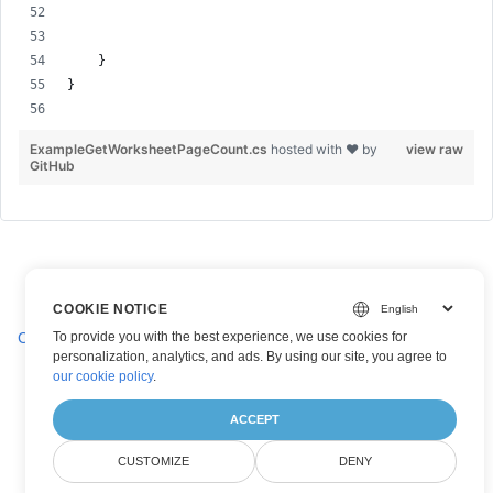
    }
}
ExampleGetWorksheetPageCount.cs
hosted with ❤ by
view raw
GitHub
COOKIE NOTICE
Convertir une feuille de calcul en types de format
To provide you with the best experience, we use cookies for
personalization, analytics, and ads. By using our site, you agree to
our cookie policy
.
ACCEPT
CUSTOMIZE
DENY