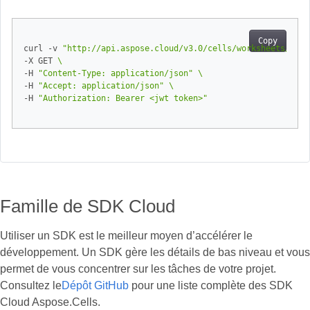
Copy
curl -v 
"http://api.aspose.cloud/v3.0/cells/worksheets/Shee
-X GET 
-H 
"Content-Type: application/json"
-H 
"Accept: application/json"
-H 
"Authorization: Bearer <jwt token>"
Famille de SDK Cloud
Utiliser un SDK est le meilleur moyen d’accélérer le
développement. Un SDK gère les détails de bas niveau et vous
permet de vous concentrer sur les tâches de votre projet.
Consultez le
Dépôt GitHub
pour une liste complète des SDK
Cloud Aspose.Cells.