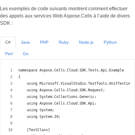
Les exemples de code suivants montrent comment effectuer
des appels aux services Web Aspose.Cells à l’aide de divers
SDK :
C#
Java
PHP
Ruby
Node.js
Python
Perl
Go
namespace Aspose.Cells.Cloud.SDK.Tests.Api.Example
{
    using Microsoft.VisualStudio.TestTools.UnitTesting;
    using Aspose.Cells.Cloud.SDK.Request;
    using System.Collections.Generic;
    using Aspose.Cells.Cloud.SDK.Api;
    using System;
    using System.IO;
    [TestClass]