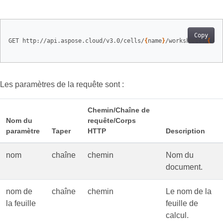
Copy
GET http://api.aspose.cloud/v3.0/cells/
{
name
}
/worksheets/
{
she
Les paramètres de la requête sont :
Chemin/Chaîne de
Nom du
requête/Corps
paramètre
Taper
HTTP
Description
nom
chaîne
chemin
Nom du
document.
nom de
chaîne
chemin
Le nom de la
la feuille
feuille de
calcul.