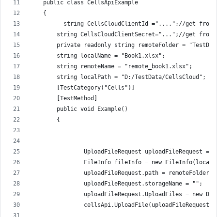
    public class CellsApiExample
    {
          string CellsCloudClientId ="....";//get from 
        string CellsCloudClientSecret="...";//get from 
        private readonly string remoteFolder = "TestDat
        string localName = "Book1.xlsx";
        string remoteName = "remote_book1.xlsx";
        string localPath = "D:/TestData/CellsCloud";
        [TestCategory("Cells")]
        [TestMethod]
        public void Example()
        {
                UploadFileRequest uploadFileRequest = n
                FileInfo fileInfo = new FileInfo(localP
                uploadFileRequest.path = remoteFolder +
                uploadFileRequest.storageName = "";
                uploadFileRequest.UploadFiles = new Dic
                cellsApi.UploadFile(uploadFileRequest);