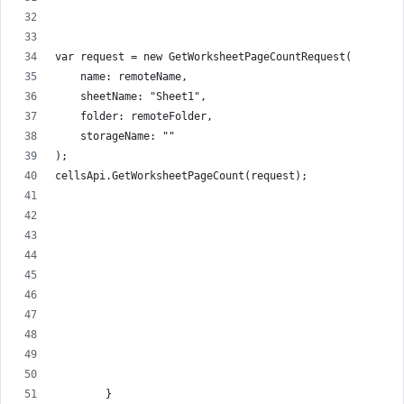
var request = new GetWorksheetPageCountRequest(
    name: remoteName,
    sheetName: "Sheet1",
    folder: remoteFolder,
    storageName: ""
);
cellsApi.GetWorksheetPageCount(request);
        }