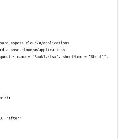
oard.aspose.cloud/#/applications
rd.aspose.cloud/#/applications
quest { name = "Book1.xlsx", sheetName = "Sheet1",  moving = new
n());
3, "after"