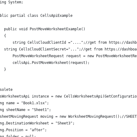
ing System;
blic partial class CellsApiExample
  public void PostMoveWorksheetExample()
  {
      string CellsCloudClientId ="....";//get from https://dashb
  string CellsCloudClientSecret="...";//get from https://dashboa
      PostMoveWorksheetRequest request = new PostMoveWorksheetRe
      cellsApi.PostMoveWorksheet(request);
  }
solete
sWorksheetsApi instance = new CellsWorksheetsApi(GetConfiguratio
ng name = "Book1.xlsx";
ng sheetName = "Sheet1";
sheetMovingRequest moving = new WorksheetMovingRequest();//SHEET
ng.DestinationWorksheet = "Sheet3";
ng.Position = "after";
ng folder = null;