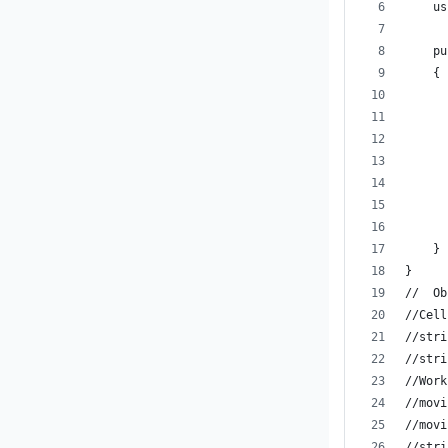
    us
    pu
    {
      
      
      
      
      
      
      
    }
}
//  Ob
//Cell
//stri
//stri
//Work
//movi
//movi
//stri