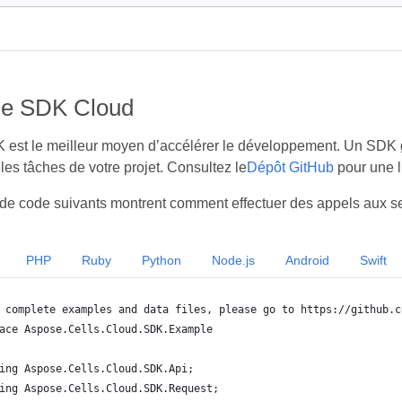
de SDK Cloud
K est le meilleur moyen d’accélérer le développement. Un SDK g
les tâches de votre projet. Consultez le
Dépôt GitHub
pour une l
e code suivants montrent comment effectuer des appels aux se
PHP
Ruby
Python
Node.js
Android
Swift
 complete examples and data files, please go to https://github.c
ace Aspose.Cells.Cloud.SDK.Example
ing Aspose.Cells.Cloud.SDK.Api;
ing Aspose.Cells.Cloud.SDK.Request;