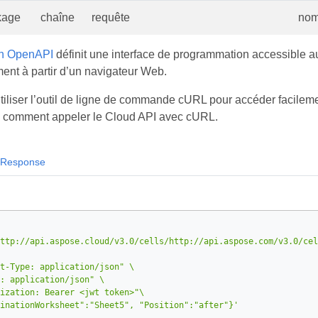
kage
chaîne
requête
nom
on OpenAPI
définit une interface de programmation accessible au
nt à partir d’un navigateur Web.
iliser l’outil de ligne de commande cURL pour accéder facile
e comment appeler le Cloud API avec cURL.
Response
ttp://api.aspose.cloud/v3.0/cells/http://api.aspose.com/v3.0/cel
t-Type: application/json"
: application/json"
ization: Bearer <jwt token>"
inationWorksheet":"Sheet5", "Position":"after"}'