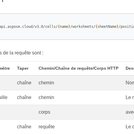
api.aspose.cloud/v3.0/cells/
{
name
}
/worksheets/
{
sheetName
}
/positio
 de la requête sont :
mètre
Taper
Chemin/Chaîne de requête/Corps HTTP
Des
chaîne
chemin
Nom
ille
chaîne
chemin
Le n
corps
ave
chaîne
requête
Le 