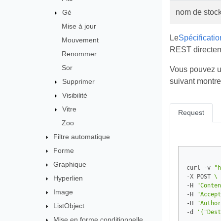
nom de stoc
Gé
Mise à jour
Le
Spécificati
Mouvement
REST directeme
Renommer
Sor
Vous pouvez ut
suivant montr
Supprimer
Visibilité
Vitre
Request
Zoo
Filtre automatique
Forme
Graphique
curl -v 
"h
-X POST 
Hyperlien
-H 
"Conten
Image
-H 
"Accept
-H 
"Author
ListObject
-d 
'{"Dest
Mise en forme conditionnelle