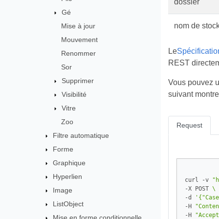
dossier
Gé
nom de stoc
Mise à jour
Mouvement
Le
Spécificati
Renommer
REST directeme
Sor
Supprimer
Vous pouvez ut
suivant montr
Visibilité
Vitre
Zoo
Request
Filtre automatique
Forme
Graphique
Hyperlien
curl -v 
"h
-X POST 
Image
-d 
'{"Case
ListObject
-H 
"Conten
-H 
"Accept
Mise en forme conditionnelle