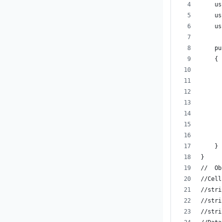
    us
    us
    us
    pu
    {
      
      
      
      
      
      
      
    }
}
//  Ob
//Cell
//stri
//stri
//stri