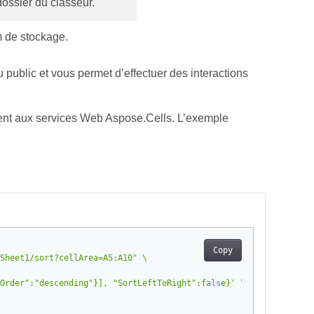
ossier du classeur.
 de stockage.
 public et vous permet d’effectuer des interactions
ment aux services Web Aspose.Cells. L’exemple
Copy
Sheet1/sort?cellArea=A5:A10"
Order":"descending"}], "SortLeftToRight":false}'