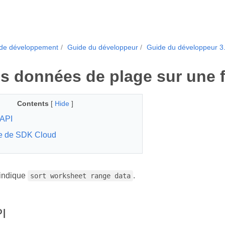
 de développement
Guide du développeur
Guide du développeur 3
les données de plage sur une f
Contents
[
Hide
]
API
e de SDK Cloud
indique
.
sort worksheet range data
I