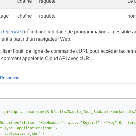
chaîne
requête
Le d
kage
chaîne
requête
nom
on OpenAPI
définit une interface de programmation accessible au
nt à partir d’un navigateur Web.
iliser l’outil de ligne de commande cURL pour accéder facile
e comment appeler le Cloud API avec cURL.
Response
ttp://api.aspose.com/v3.0/cells/Sample_Test_Book.xls/worksheets/
Sensitive":false, "HasHeaders":false, "KeyList":[{"Key":0, "Sort
t-Type: application/json"
: application/json"