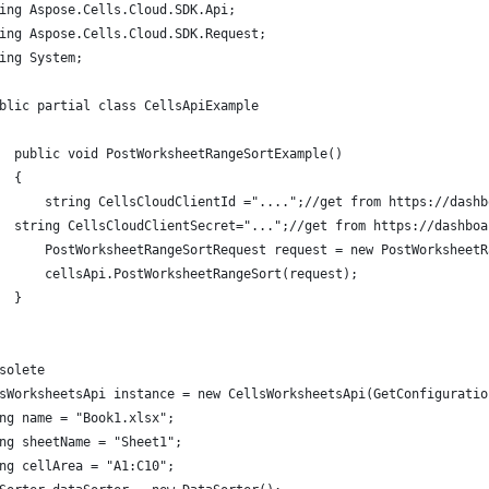
ing Aspose.Cells.Cloud.SDK.Api;
ing Aspose.Cells.Cloud.SDK.Request;
ing System;
blic partial class CellsApiExample
  public void PostWorksheetRangeSortExample()
  {
      string CellsCloudClientId ="....";//get from https://dashb
  string CellsCloudClientSecret="...";//get from https://dashboa
      PostWorksheetRangeSortRequest request = new PostWorksheetR
      cellsApi.PostWorksheetRangeSort(request);
  }
solete
sWorksheetsApi instance = new CellsWorksheetsApi(GetConfiguratio
ng name = "Book1.xlsx";
ng sheetName = "Sheet1";
ng cellArea = "A1:C10";