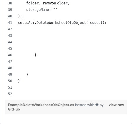
    folder: remoteFolder,
    storageName: ""
);
cellsApi.DeleteWorksheetOleObject(request);
        }
    }
}
ExampleDeleteWorksheetOleObject.cs
hosted with ❤ by
view raw
GitHub