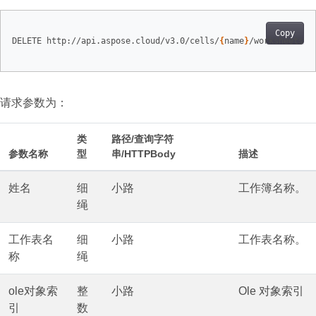
Copy
DELETE http://api.aspose.cloud/v3.0/cells/
{
name
}
/worksheets/
{
请求参数为：
类
路径/查询字符
参数名称
型
串/HTTPBody
描述
姓名
细
小路
工作簿名称。
绳
工作表名
细
小路
工作表名称。
称
绳
ole对象索
整
小路
Ole 对象索引
引
数