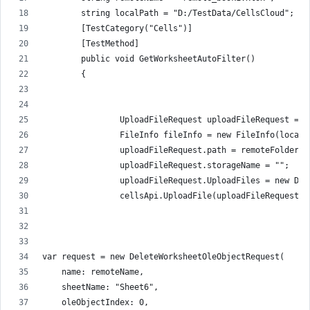
        string localPath = "D:/TestData/CellsCloud";
        [TestCategory("Cells")]
        [TestMethod]
        public void GetWorksheetAutoFilter()
        {
                UploadFileRequest uploadFileRequest = n
                FileInfo fileInfo = new FileInfo(localP
                uploadFileRequest.path = remoteFolder +
                uploadFileRequest.storageName = "";
                uploadFileRequest.UploadFiles = new Dic
                cellsApi.UploadFile(uploadFileRequest);
var request = new DeleteWorksheetOleObjectRequest(
    name: remoteName,
    sheetName: "Sheet6",
    oleObjectIndex: 0,