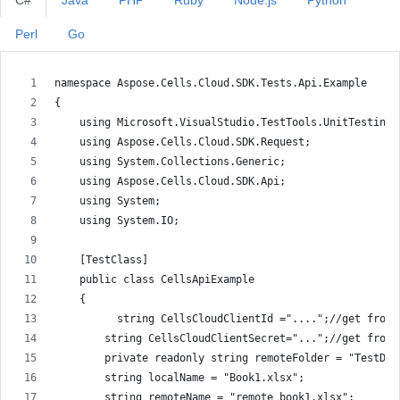
C#
Java
PHP
Ruby
Node.js
Python
Perl
Go
namespace Aspose.Cells.Cloud.SDK.Tests.Api.Example
{
    using Microsoft.VisualStudio.TestTools.UnitTesting;
    using Aspose.Cells.Cloud.SDK.Request;
    using System.Collections.Generic;
    using Aspose.Cells.Cloud.SDK.Api;
    using System;
    using System.IO;
    [TestClass]
    public class CellsApiExample
    {
          string CellsCloudClientId ="....";//get from 
        string CellsCloudClientSecret="...";//get from 
        private readonly string remoteFolder = "TestDat
        string localName = "Book1.xlsx";
        string remoteName = "remote_book1.xlsx";