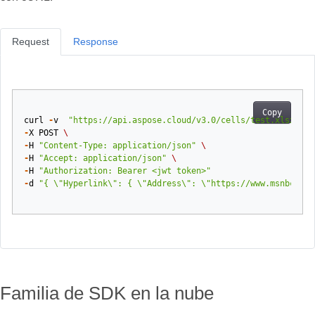
Request
Response
Copy
curl
-
v
"https://api.aspose.cloud/v3.0/cells/test.xlsx/wor
-
X
POST
\
-
H
"Content-Type: application/json"
\
-
H
"Accept: application/json"
\
-
H
"Authorization: Bearer <jwt token>"
-
d
"{ \"Hyperlink\": { \"Address\": \"https://www.msnbc.com
Familia de SDK en la nube