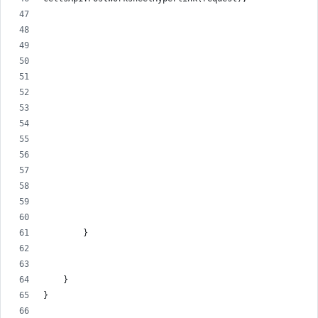
        }
    }
}