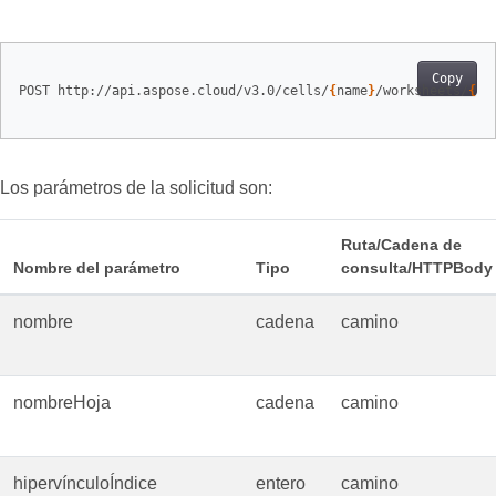
Copy
POST http://api.aspose.cloud/v3.0/cells/
{
name
}
/worksheets/
{
sh
Los parámetros de la solicitud son:
Ruta/Cadena de
Nombre del parámetro
Tipo
consulta/HTTPBody
nombre
cadena
camino
nombreHoja
cadena
camino
hipervínculoÍndice
entero
camino