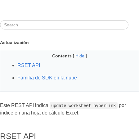
Actualización
Contents
[
Hide
]
RSET API
Familia de SDK en la nube
Este REST API indica
por
update worksheet hyperlink
índice en una hoja de cálculo Excel.
RSET API