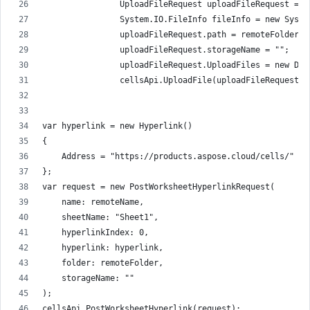
                UploadFileRequest uploadFileRequest = n
                System.IO.FileInfo fileInfo = new Syste
                uploadFileRequest.path = remoteFolder +
                uploadFileRequest.storageName = "";
                uploadFileRequest.UploadFiles = new Dic
                cellsApi.UploadFile(uploadFileRequest);
var hyperlink = new Hyperlink()
{
    Address = "https://products.aspose.cloud/cells/"
};
var request = new PostWorksheetHyperlinkRequest(
    name: remoteName,
    sheetName: "Sheet1",
    hyperlinkIndex: 0,
    hyperlink: hyperlink,
    folder: remoteFolder,
    storageName: ""
);
cellsApi.PostWorksheetHyperlink(request);