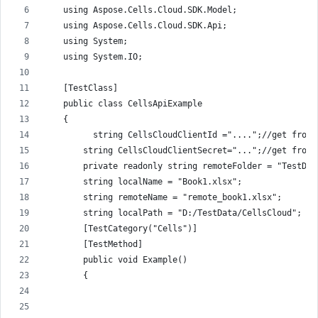
    using Aspose.Cells.Cloud.SDK.Model;
    using Aspose.Cells.Cloud.SDK.Api;
    using System;
    using System.IO;
    [TestClass]
    public class CellsApiExample
    {
          string CellsCloudClientId ="....";//get from 
        string CellsCloudClientSecret="...";//get from 
        private readonly string remoteFolder = "TestDat
        string localName = "Book1.xlsx";
        string remoteName = "remote_book1.xlsx";
        string localPath = "D:/TestData/CellsCloud";
        [TestCategory("Cells")]
        [TestMethod]
        public void Example()
        {