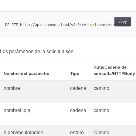
Copy
DELETE http://api.aspose.cloud/v3.0/cells/
{
name
}
/worksheets/
{
Los parámetros de la solicitud son:
Ruta/Cadena de
Nombre del parámetro
Tipo
consulta/HTTPBody
nombre
cadena
camino
nombreHoja
cadena
camino
hipervínculoÍndice
entero
camino