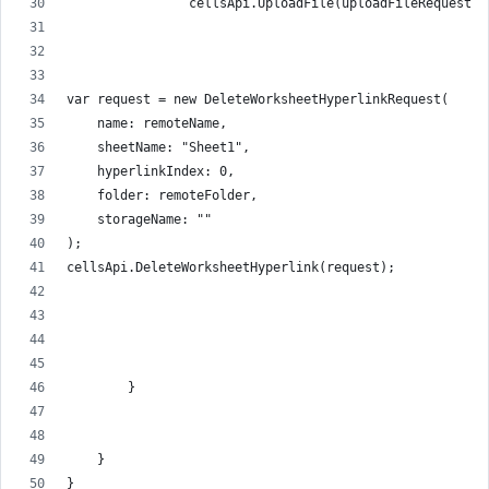
                cellsApi.UploadFile(uploadFileRequest);
var request = new DeleteWorksheetHyperlinkRequest(
    name: remoteName,
    sheetName: "Sheet1",
    hyperlinkIndex: 0,
    folder: remoteFolder,
    storageName: ""
);
cellsApi.DeleteWorksheetHyperlink(request);
        }
    }
}