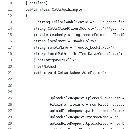
    [TestClass]
    public class CellsApiExample
    {
          string CellsCloudClientId ="....";//get from 
        string CellsCloudClientSecret="...";//get from 
        private readonly string remoteFolder = "TestDat
        string localName = "Book1.xlsx";
        string remoteName = "remote_book1.xlsx";
        string localPath = "D:/TestData/CellsCloud";
        [TestCategory("Cells")]
        [TestMethod]
        public void GetWorksheetAutoFilter()
        {
                UploadFileRequest uploadFileRequest = n
                FileInfo fileInfo = new FileInfo(localP
                uploadFileRequest.path = remoteFolder +
                uploadFileRequest.storageName = "";
                uploadFileRequest.UploadFiles = new Dic