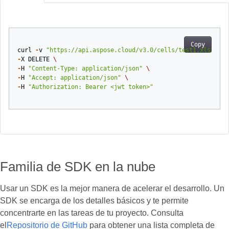
Copy
curl
-
v
"https://api.aspose.cloud/v3.0/cells/test1.xlsx/wor
-
X
DELETE
\
-
H
"Content-Type: application/json"
\
-
H
"Accept: application/json"
\
-
H
"Authorization: Bearer <jwt token>"
Familia de SDK en la nube
Usar un SDK es la mejor manera de acelerar el desarrollo. Un
SDK se encarga de los detalles básicos y te permite
concentrarte en las tareas de tu proyecto. Consulta
el
Repositorio de GitHub
para obtener una lista completa de