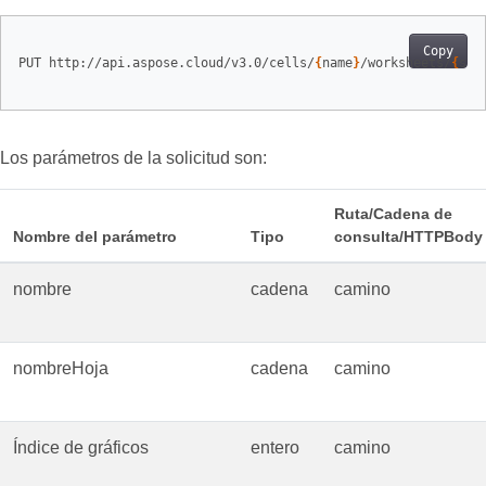
Copy
PUT http://api.aspose.cloud/v3.0/cells/
{
name
}
/worksheets/
{
she
Los parámetros de la solicitud son:
Ruta/Cadena de
Nombre del parámetro
Tipo
consulta/HTTPBody
nombre
cadena
camino
nombreHoja
cadena
camino
Índice de gráficos
entero
camino