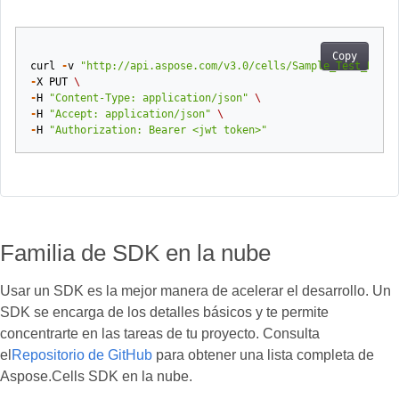
Copy
curl
-
v
"http://api.aspose.com/v3.0/cells/Sample_Test_Book.
-
X
PUT
\
-
H
"Content-Type: application/json"
\
-
H
"Accept: application/json"
\
-
H
"Authorization: Bearer <jwt token>"
Familia de SDK en la nube
Usar un SDK es la mejor manera de acelerar el desarrollo. Un
SDK se encarga de los detalles básicos y te permite
concentrarte en las tareas de tu proyecto. Consulta
el
Repositorio de GitHub
para obtener una lista completa de
Aspose.Cells SDK en la nube.