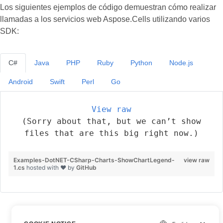
Los siguientes ejemplos de código demuestran cómo realizar
llamadas a los servicios web Aspose.Cells utilizando varios
SDK:
C#
Java
PHP
Ruby
Python
Node.js
Android
Swift
Perl
Go
View raw
(Sorry about that, but we can’t show
files that are this big right now.)
Examples-DotNET-CSharp-Charts-ShowChartLegend-
view raw
1.cs
hosted with ❤ by
GitHub