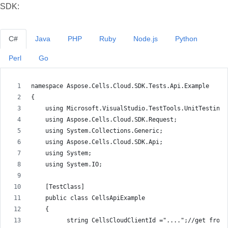
SDK:
C#
Java
PHP
Ruby
Node.js
Python
Perl
Go
namespace Aspose.Cells.Cloud.SDK.Tests.Api.Example
{
    using Microsoft.VisualStudio.TestTools.UnitTesting;
    using Aspose.Cells.Cloud.SDK.Request;
    using System.Collections.Generic;
    using Aspose.Cells.Cloud.SDK.Api;
    using System;
    using System.IO;
    [TestClass]
    public class CellsApiExample
    {
          string CellsCloudClientId ="....";//get from 