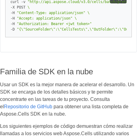
curl -v 
"http://api.aspose.cloud/v3.0/cells/batch/protect"
-X POST 
-H 
"Content-Type: application/json"
-H 
"Accept: application/json"
-H 
"Authorization: Bearer <jwt token>"
-D 
"{\"SourceFolder\":\"CellsTests\",\"OutFolder\":\"Output
Familia de SDK en la nube
Usar un SDK es la mejor manera de acelerar el desarrollo. Un
SDK se encarga de los detalles básicos y te permite
concentrarte en las tareas de tu proyecto. Consulta
el
Repositorio de GitHub
para obtener una lista completa de
Aspose.Cells SDK en la nube.
Los siguientes ejemplos de código demuestran cómo realizar
llamadas a los servicios web Aspose.Cells utilizando varios