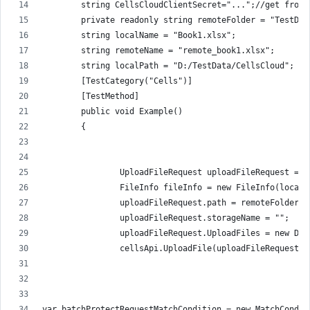
        string CellsCloudClientSecret="...";//get from 
        private readonly string remoteFolder = "TestDat
        string localName = "Book1.xlsx";
        string remoteName = "remote_book1.xlsx";
        string localPath = "D:/TestData/CellsCloud";
        [TestCategory("Cells")]
        [TestMethod]
        public void Example()
        {
                UploadFileRequest uploadFileRequest = n
                FileInfo fileInfo = new FileInfo(localP
                uploadFileRequest.path = remoteFolder +
                uploadFileRequest.storageName = "";
                uploadFileRequest.UploadFiles = new Dic
                cellsApi.UploadFile(uploadFileRequest);
var batchProtectRequestMatchCondition = new MatchCondit