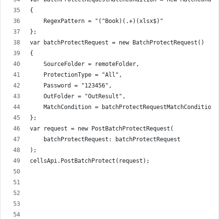
{
    RegexPattern = "(^Book)(.+)(xlsx$)"
};
var batchProtectRequest = new BatchProtectRequest()
{
    SourceFolder = remoteFolder,
    ProtectionType = "All",
    Password = "123456",
    OutFolder = "OutResult",
    MatchCondition = batchProtectRequestMatchCondition
};
var request = new PostBatchProtectRequest(
    batchProtectRequest: batchProtectRequest
);
cellsApi.PostBatchProtect(request);