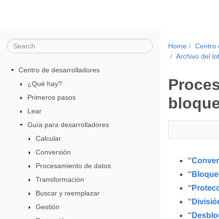
Home
Centro 
Archivo del lo
Centro de desarrolladores
Proces
¿Qué hay?
Primeros pasos
bloque
Lear
Guía para desarrolladores
Calcular
Conversión
“Convers
Procesamiento de datos
“Bloqueo
Transformación
“Protecc
Buscar y reemplazar
“Divisió
Gestión
“Desblo