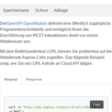
Speichername
Schnur
Abfrage
Der
OpenAPI-Spezifikation
definiert eine öffentlich zugängliche
Programmierschnittstelle und ermöglicht Ihnen die
Durchführung von REST-Interaktionen direkt von einem
Webbrowser aus.
Mit dem Befehlszeilentool cURL können Sie problemlos auf die
Webdienste Aspose.Cells zugreifen. Das folgende Beispiel
zeigt, wie Sie mit cURL Aufrufe an Cloud API tätigen.
Request
Response
Copy
curl
-
v
"http://api.aspose.cloud/v3.0/cells/Book1.xlsx/work
-
X
POST
\