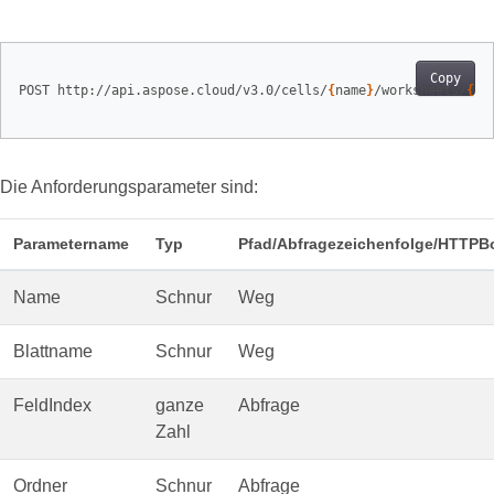
Copy
POST http://api.aspose.cloud/v3.0/cells/
{
name
}
/worksheets/
{
sh
Die Anforderungsparameter sind:
Parametername
Typ
Pfad/Abfragezeichenfolge/HTTPB
Name
Schnur
Weg
Blattname
Schnur
Weg
FeldIndex
ganze
Abfrage
Zahl
Ordner
Schnur
Abfrage