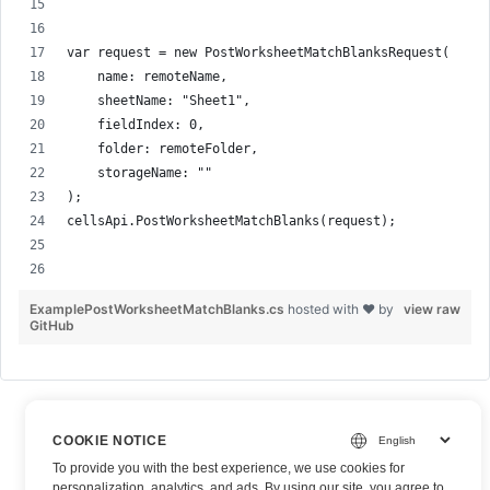
var request = new PostWorksheetMatchBlanksRequest(
    name: remoteName,
    sheetName: "Sheet1",
    fieldIndex: 0,
    folder: remoteFolder,
    storageName: ""
);
cellsApi.PostWorksheetMatchBlanks(request);
ExamplePostWorksheetMatchBlanks.cs
hosted with ❤ by
view raw
GitHub
COOKIE NOTICE
To provide you with the best experience, we use cookies for
personalization, analytics, and ads. By using our site, you agree to