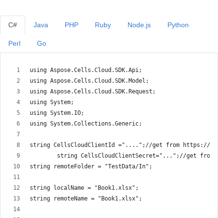
C#
Java
PHP
Ruby
Node.js
Python
Perl
Go
using Aspose.Cells.Cloud.SDK.Api;
using Aspose.Cells.Cloud.SDK.Model;
using Aspose.Cells.Cloud.SDK.Request;
using System;
using System.IO;
using System.Collections.Generic;
string CellsCloudClientId ="....";//get from https://da
        string CellsCloudClientSecret="...";//get from 
string remoteFolder = "TestData/In";
string localName = "Book1.xlsx";
string remoteName = "Book1.xlsx";