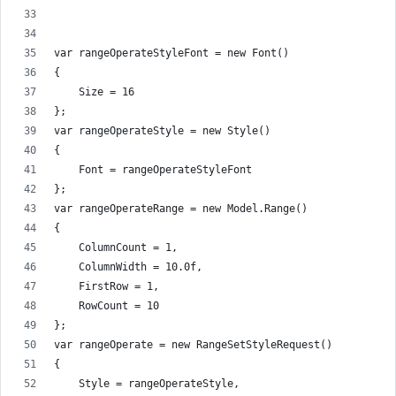
var rangeOperateStyleFont = new Font()
{
    Size = 16
};
var rangeOperateStyle = new Style()
{
    Font = rangeOperateStyleFont
};
var rangeOperateRange = new Model.Range()
{
    ColumnCount = 1,
    ColumnWidth = 10.0f,
    FirstRow = 1,
    RowCount = 10
};
var rangeOperate = new RangeSetStyleRequest()
{
    Style = rangeOperateStyle,