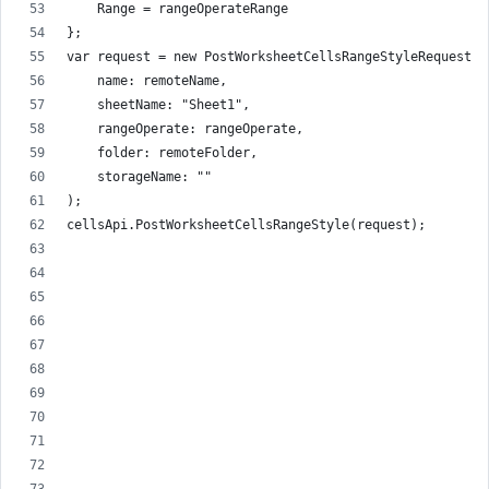
    Range = rangeOperateRange
};
var request = new PostWorksheetCellsRangeStyleRequest(
    name: remoteName,
    sheetName: "Sheet1",
    rangeOperate: rangeOperate,
    folder: remoteFolder,
    storageName: ""
);
cellsApi.PostWorksheetCellsRangeStyle(request);