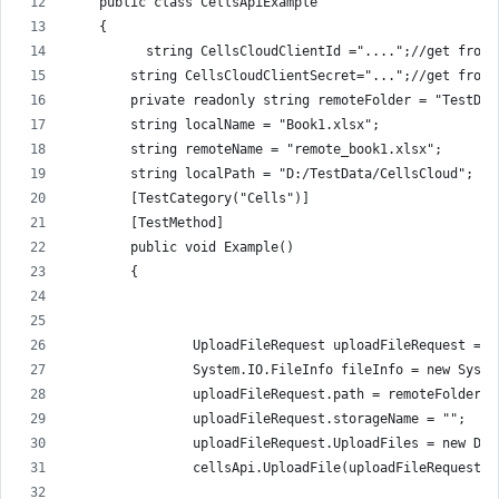
    public class CellsApiExample
    {
          string CellsCloudClientId ="....";//get from 
        string CellsCloudClientSecret="...";//get from 
        private readonly string remoteFolder = "TestDat
        string localName = "Book1.xlsx";
        string remoteName = "remote_book1.xlsx";
        string localPath = "D:/TestData/CellsCloud";
        [TestCategory("Cells")]
        [TestMethod]
        public void Example()
        {
                UploadFileRequest uploadFileRequest = n
                System.IO.FileInfo fileInfo = new Syste
                uploadFileRequest.path = remoteFolder +
                uploadFileRequest.storageName = "";
                uploadFileRequest.UploadFiles = new Dic
                cellsApi.UploadFile(uploadFileRequest);