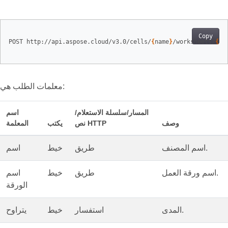
Copy
POST http://api.aspose.cloud/v3.0/cells/
{
name
}
/worksheets/
{
sh
معلمات الطلب هي:
المسار/سلسلة الاستعلام/
اسم
وصف
نص HTTP
يكتب
المعلمة
اسم المصنف.
طريق
خيط
اسم
اسم ورقة العمل.
طريق
خيط
اسم
الورقة
المدى.
استفسار
خيط
يتراوح