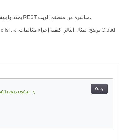
يحدد واجهة برمجة يمكن الوصول إليها بشكل عام ويسمح لك بتنفيذ تفاعلات REST مباشرة من متصفح الويب.
Copy
ells/a1/style"