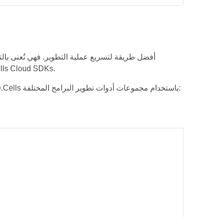
للحصول على قائمة كاملة بـ DKs
توضح أمثلة التعليمات البرمجية التالية كيفية إجراء مكالمات إلى خدمات الويب Aspose.Cells باستخدام مجموعات أدوات تطوير البرامج المختلفة: