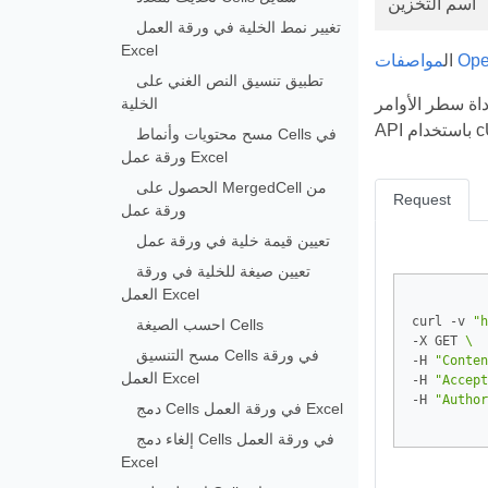
اسم التخزين
تغيير نمط الخلية في ورقة العمل
Excel
OpenAPI
ال
تطبيق تنسيق النص الغني على
الخلية
 Aspose.Cells. يوضح المثال التالي كيفية إجراء مكالمات إلى Cloud
cURL.
مسح محتويات وأنماط Cells في
ورقة عمل Excel
الحصول على MergedCell من
Request
ورقة عمل
تعيين قيمة خلية في ورقة عمل
تعيين صيغة للخلية في ورقة
العمل Excel
curl -v 
"h
احسب الصيغة Cells
-X GET 
مسح التنسيق Cells في ورقة
-H 
"Conten
العمل Excel
-H 
"Accept
-H 
"Author
دمج Cells في ورقة العمل Excel
إلغاء دمج Cells في ورقة العمل
Excel