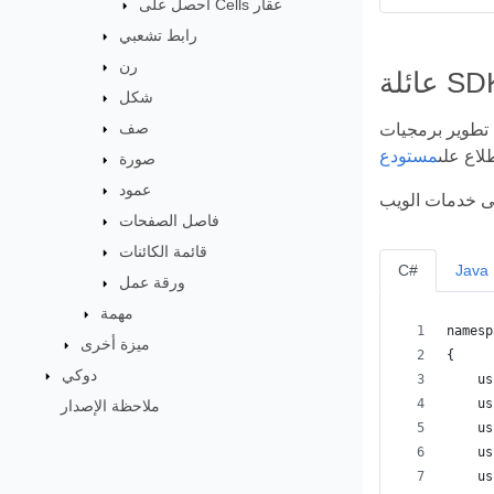
احصل على Cells عقار
رابط تشعبي
رن
شكل
صف
ير. فهي تُعنى بالتفاصيل البسيطة وتُتيح لك التركيز على مهام
لاع على
صورة
عمود
فاصل الصفحات
قائمة الكائنات
C#
Java
ورقة عمل
مهمة
namesp
ميزة أخرى
{
دوكي
    us
    us
ملاحظة الإصدار
    us
    us
    us