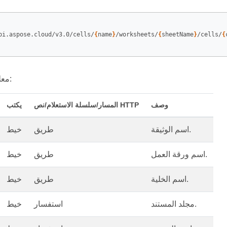
pi.aspose.cloud/v3.0/cells/
{
name
}
/worksheets/
{
sheetName
}
/cells/
{
معلمات الطلب هي:
وصف
المسار/سلسلة الاستعلام/نص HTTP
يكتب
اسم الوثيقة.
طريق
خيط
اسم ورقة العمل.
طريق
خيط
اسم الخلية.
طريق
خيط
مجلد المستند.
استفسار
خيط