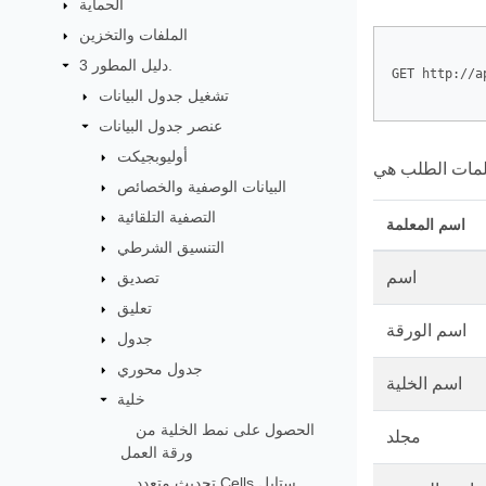
الحماية
الملفات والتخزين
دليل المطور 3.
GET http://a
تشغيل جدول البيانات
عنصر جدول البيانات
أوليوبجيكت
البيانات الوصفية والخصائص
التصفية التلقائية
اسم المعلمة
التنسيق الشرطي
اسم
تصديق
تعليق
اسم الورقة
جدول
جدول محوري
اسم الخلية
خلية
الحصول على نمط الخلية من
مجلد
ورقة العمل
تحديث متعدد Cells ستايل