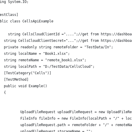
ing System.IO;
estClass]
blic class CellsApiExample
    string CellsCloudClientId ="....";//get from https://dashboa
  string CellsCloudClientSecret="...";//get from https://dashboa
  private readonly string remoteFolder = "TestData/In";
  string localName = "Book1.xlsx";
  string remoteName = "remote_book1.xlsx";
  string localPath = "D:/TestData/CellsCloud";
  [TestCategory("Cells")]
  [TestMethod]
  public void Example()
  {
          UploadFileRequest uploadFileRequest = new UploadFileRe
          FileInfo fileInfo = new FileInfo(localPath + "/" + loc
          uploadFileRequest.path = remoteFolder + "/" + remoteNa
          uploadFileRequest.storageName = "";