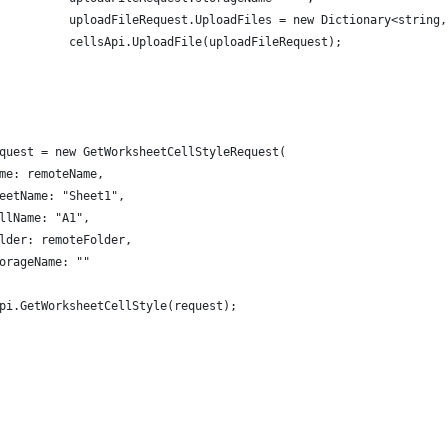
          uploadFileRequest.UploadFiles = new Dictionary<string,
          cellsApi.UploadFile(uploadFileRequest);
quest = new GetWorksheetCellStyleRequest(
me: remoteName,
eetName: "Sheet1",
llName: "A1",
lder: remoteFolder,
orageName: ""
pi.GetWorksheetCellStyle(request);