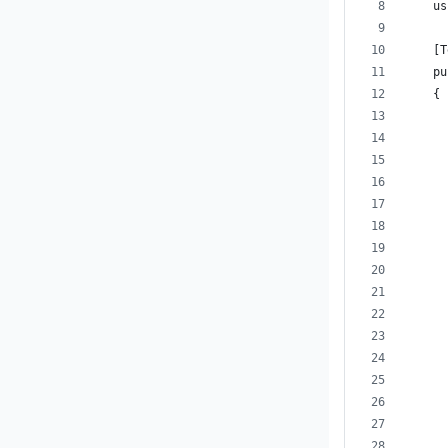
    us
    [T
    pu
    {
      
      
      
      
      
      
      
      
      
      
      
      
      
      