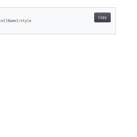
Copy
cellName
}
/style
