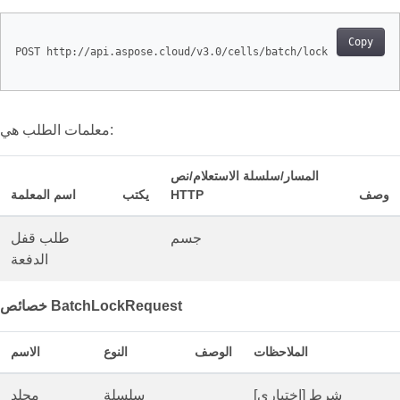
Copy
POST http://api.aspose.cloud/v3.0/cells/batch/lock

معلمات الطلب هي:
المسار/سلسلة الاستعلام/نص
وصف
HTTP
يكتب
اسم المعلمة
جسم
طلب قفل
الدفعة
خصائص BatchLockRequest
الملاحظات
الوصف
النوع
الاسم
[اختياري] شرط
سلسلة
مجلد