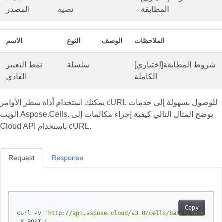
المطابقة
نصية
المصدر
الملاحظات
الوصف
النوع
الاسم
[اختياري]شروط المطابقة
سلسلة
نمط التعبير
الكاملة
العادي
يمكنك استخدام أداة سطر الأوامر cURL للوصول بسهولة إلى خدمات
الويب Aspose.Cells. يوضح المثال التالي كيفية إجراء مكالمات إلى
Cloud API باستخدام cURL.
Request
Response
Copy
curl -v 
"http://api.aspose.cloud/v3.0/cells/batch/lock"