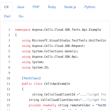
C#
Java
PHP
Ruby
Node.js
Python
Perl
Go
namespace
Aspose
.
Cells
.
Cloud
.
SDK
.
Tests
.
Api
.
Example
{
using
Microsoft
.
VisualStudio
.
TestTools
.
UnitTesting
;
using
Aspose
.
Cells
.
Cloud
.
SDK
.
Request
;
using
System
.
Collections
.
Generic
;
using
Aspose
.
Cells
.
Cloud
.
SDK
.
Api
;
using
System
;
using
System
.
IO
;
[
TestClass
]
public
class
CellsApiExample
{
string
CellsCloudClientId
=
"...."
;
//get from 
string
CellsCloudClientSecret
=
"..."
;
//get from 
private
readonly
string
remoteFolder
=
"TestDat