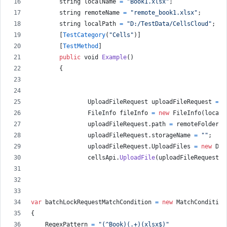
string
localName
=
"Book1.xlsx"
;
string
remoteName
=
"remote_book1.xlsx"
;
string
localPath
=
"D:/TestData/CellsCloud"
;
[
TestCategory
(
"Cells"
)
]
[
TestMethod
]
public
void
Example
(
)
{
UploadFileRequest
uploadFileRequest
=
n
FileInfo
fileInfo
=
new
FileInfo
(
localP
uploadFileRequest
.
path
=
remoteFolder
+
uploadFileRequest
.
storageName
=
""
;
uploadFileRequest
.
UploadFiles
=
new
Dic
cellsApi
.
UploadFile
(
uploadFileRequest
)
;
var
batchLockRequestMatchCondition
=
new
MatchCondition
{
RegexPattern
=
"(^Book)(.+)(xlsx$)"