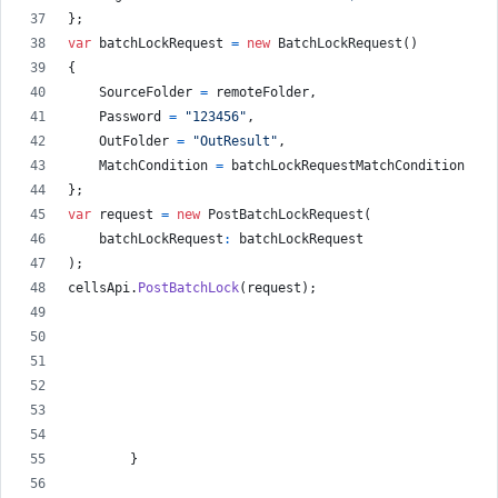
}
;
var
batchLockRequest
=
new
BatchLockRequest
(
)
{
SourceFolder
=
remoteFolder
,
Password
=
"123456"
,
OutFolder
=
"OutResult"
,
MatchCondition
=
batchLockRequestMatchCondition
}
;
var
request
=
new
PostBatchLockRequest
(
batchLockRequest
:
batchLockRequest
)
;
cellsApi
.
PostBatchLock
(
request
)
;
}