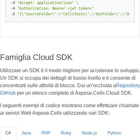
-H 
"Accept: application/json"
-H 
"Authorization: Bearer <jwt token>"
-D 
"{\"SourceFolder\":\"CellsTests\",\"OutFolder\":\"Output
Famiglia Cloud SDK
Utilizzare un SDK è il modo migliore per accelerare lo sviluppo.
Un SDK si occupa dei dettagli di basso livello e ti consente di
concentrarti sulle attività di blocco. Dai un’occhiata a
Repository
GitHub
per un elenco completo di Aspose.Cells Cloud SDK.
I seguenti esempi di codice mostrano come effettuare chiamate
ai servizi Web Aspose.Cells utilizzando vari SDK:
C#
Java
PHP
Ruby
Node.js
Python