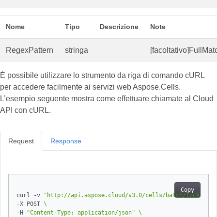
Nome
Tipo
Descrizione
Note
RegexPattern
stringa
[facoltativo]FullMa
È possibile utilizzare lo strumento da riga di comando cURL
per accedere facilmente ai servizi web Aspose.Cells.
L’esempio seguente mostra come effettuare chiamate al Cloud
API con cURL.
Request
Response
Copy
curl -v 
"http://api.aspose.cloud/v3.0/cells/batch/lock"
-X POST 
-H 
"Content-Type: application/json"