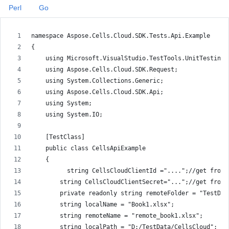
Perl
Go
namespace Aspose.Cells.Cloud.SDK.Tests.Api.Example
{
    using Microsoft.VisualStudio.TestTools.UnitTesting;
    using Aspose.Cells.Cloud.SDK.Request;
    using System.Collections.Generic;
    using Aspose.Cells.Cloud.SDK.Api;
    using System;
    using System.IO;
    [TestClass]
    public class CellsApiExample
    {
          string CellsCloudClientId ="....";//get from 
        string CellsCloudClientSecret="...";//get from 
        private readonly string remoteFolder = "TestDat
        string localName = "Book1.xlsx";
        string remoteName = "remote_book1.xlsx";
        string localPath = "D:/TestData/CellsCloud";