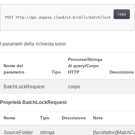
Copy
POST http://api.aspose.cloud/v3.0/cells/batch/lock

I parametri della richiesta sono:
Percorso/Stringa
Nome del
di query/Corpo
parametro
Tipo
HTTP
Descrizione
BatchLockRequest
corpo
Proprietà BatchLockRequest
Nome
Tipo
Descrizione
Note
SourceFolder
stringa
[facoltativo]MatchC