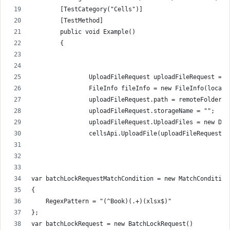
        [TestCategory("Cells")]
        [TestMethod]
        public void Example()
        {
                UploadFileRequest uploadFileRequest = n
                FileInfo fileInfo = new FileInfo(localP
                uploadFileRequest.path = remoteFolder +
                uploadFileRequest.storageName = "";
                uploadFileRequest.UploadFiles = new Dic
                cellsApi.UploadFile(uploadFileRequest);
var batchLockRequestMatchCondition = new MatchCondition
{
    RegexPattern = "(^Book)(.+)(xlsx$)"
};
var batchLockRequest = new BatchLockRequest()