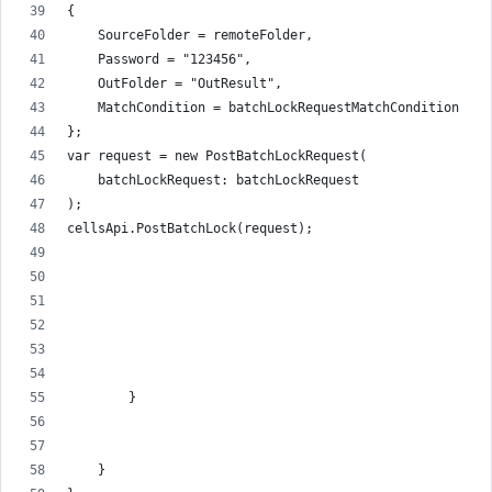
{
    SourceFolder = remoteFolder,
    Password = "123456",
    OutFolder = "OutResult",
    MatchCondition = batchLockRequestMatchCondition
};
var request = new PostBatchLockRequest(
    batchLockRequest: batchLockRequest
);
cellsApi.PostBatchLock(request);
        }
    }