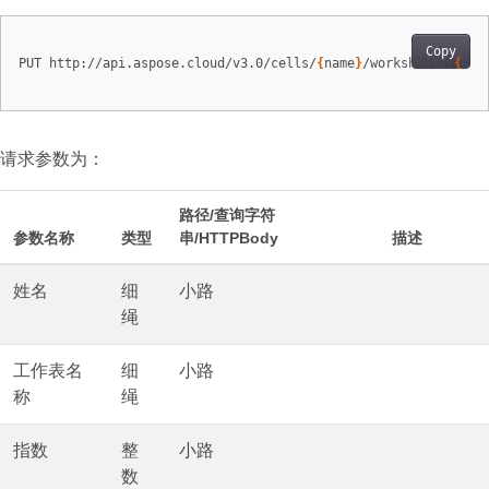
Copy
PUT http://api.aspose.cloud/v3.0/cells/
{
name
}
/worksheets/
{
she
请求参数为：
路径/查询字符
参数名称
类型
串/HTTPBody
描述
姓名
细
小路
绳
工作表名
细
小路
称
绳
指数
整
小路
数