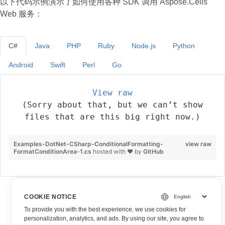
以下代码示例演示了如何使用各种 SDK 调用 Aspose.Cells
Web 服务：
C#
Java
PHP
Ruby
Node.js
Python
Android
Swift
Perl
Go
View raw
(Sorry about that, but we can’t show
files that are this big right now.)
Examples-DotNet-CSharp-ConditionalFormatting-
view raw
FormatConditionArea-1.cs
hosted with ❤ by
GitHub
COOKIE NOTICE
To provide you with the best experience, we use cookies for
personalization, analytics, and ads. By using our site, you agree to